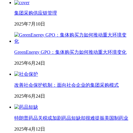
集团采购供应链管理
2025年7月10日
GreenEnergy GPO：集体购买力如何推动重大环境变化
2025年6月24日
改善社会保护机制：面向社会企业的集团采购模式
2025年6月24日
特朗普药品关税或加剧药品短缺却很难提振美国制药业
2025年4月12日