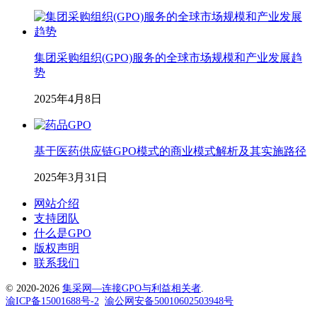
集团采购组织(GPO)服务的全球市场规模和产业发展趋
势
2025年4月8日
基于医药供应链GPO模式的商业模式解析及其实施路径
2025年3月31日
网站介绍
支持团队
什么是GPO
版权声明
联系我们
© 2020-2026
集采网—连接GPO与利益相关者
.
渝ICP备15001688号-2
渝公网安备50010602503948号