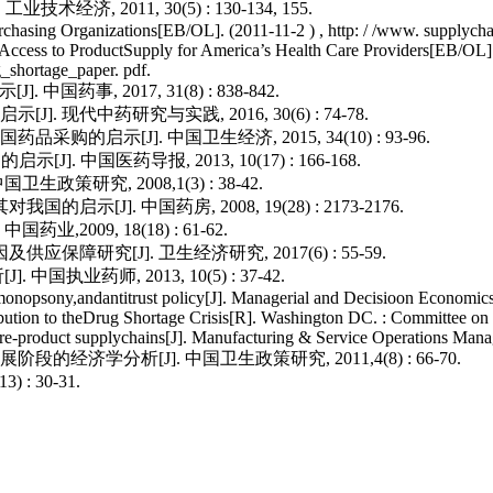
济, 2011, 30(5) : 130-134, 155.
hasing Organizations[EB/OL]. (2011-11-2 ) , http: / /www. supplychain
ccess to ProductSupply for America’s Health Care Providers[EB/OL]. 
g_shortage_paper. pdf.
事, 2017, 31(8) : 838-842.
 现代中药研究与实践, 2016, 30(6) : 74-78.
启示[J]. 中国卫生经济, 2015, 34(10) : 93-96.
. 中国医药导报, 2013, 10(17) : 166-168.
策研究, 2008,1(3) : 38-42.
[J]. 中国药房, 2008, 19(28) : 2173-2176.
2009, 18(18) : 61-62.
障研究[J]. 卫生经济研究, 2017(6) : 55-59.
执业药师, 2013, 10(5) : 37-42.
onopsony,andantitrust policy[J]. Managerial and Decisioon Economics
ribution to theDrug Shortage Crisis[R]. Washington DC. : Committee 
-product supplychains[J]. Manufacturing & Service Operations Manag
济学分析[J]. 中国卫生政策研究, 2011,4(8) : 66-70.
: 30-31.