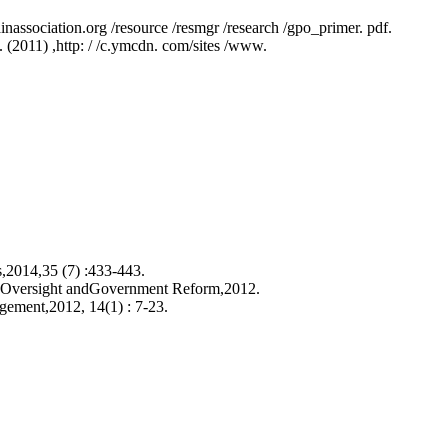
association.org /resource /resmgr /research /gpo_primer. pdf.
(2011) ,http: / /c.ymcdn. com/sites /www.
,2014,35 (7) :433-443.
on Oversight andGovernment Reform,2012.
ement,2012, 14(1) : 7-23.