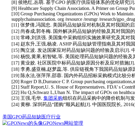
[8] 侯艳红,丛萌. 基于GPO 的医疗供应链体系的优化研究[J]. 工业技术经
[9] Healthcare Supply Chain Association. A Primer on Group Purc
[10] Group Purchasing Organizations (GPOs) Work to Maintain A
supplychainassociation. org /resource /resmgr /research/gpo_dru
[11] 张梦倩,冯国忠. 美国药品短缺应对机制及其对我国的启示[J]. 中国药
[12] 尚春成,郭冬梅. 国外解决药品短缺的经验及其对我国的启示[J].
[13] 常峰,刘洪强. 美国集中采购组织实施效果研究及其对我国药品采购的
[14] 赵东升,王强,杨凌. ASHP 药品短缺管理指南及其对我国的启示[J]
[15] 陶立波. 发达国家应对药品短缺问题的经验及启示[J]. 中国卫生政
[16] 杨悦,黄果,初智铭,等. 美国处理药品短缺问题的经验及其对我国的启示
[17] 黄业姣. 社区医院中标药品短缺原因分析及应对措施[J]. 中国药业,
[18] 李勇,盛亚楠,赵梦蕊,等. 供应链视角下我国药品短缺原因及供应保
[19] 陈永法,张萍萍,邵蓉. 国内外药品招标采购模式比较分析[J]. 中国
[20] Roger D B,Durrance C P. Group purchasing organizations,m
[21] Staff Report,U. S. House of Representatives. FDA’ s Cont
[22] Hu Q,Schwarz L,Uhan N. The impact of GPOs on healthcare
[23] 王强,毛华.
集团采购
组织在药品采购中的降价机制与发展阶段的经
[24] 黄柳. 深圳药品“团购”顺风起航[J]. 中国医院院长, 2016(13) 
美国GPO
药品短缺
医疗行业
GPONews
网站管理