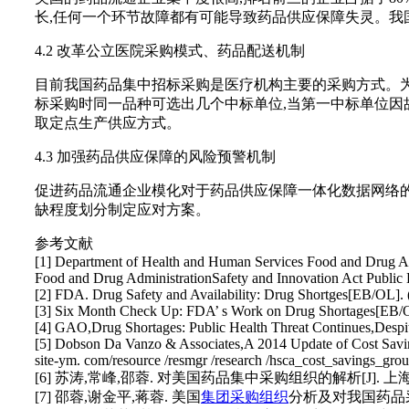
长,任何一个环节故障都有可能导致药品供应保障失灵。我
4.2 改革公立医院采购模式、药品配送机制
目前我国药品集中招标采购是医疗机构主要的采购方式。为保
标采购时同一品种可选出几个中标单位,当第一中标单位因故
取定点生产供应方式。
4.3 加强药品供应保障的风险预警机制
促进药品流通企业模化对于药品供应保障一体化数据网络的
缺程度划分制定应对方案。
参考文献
[1] Department of Health and Human Services Food and Drug Adm
Food and Drug AdministrationSafety and Innovation Act Public
[2] FDA. Drug Safety and Availability: Drug Shortges[EB/OL]. (
[3] Six Month Check Up: FDA’ s Work on Drug Shortages[EB/OL]. 
[4] GAO,Drug Shortages: Public Health Threat Continues,Despit
[5] Dobson Da Vanzo & Associates,A 2014 Update of Cost Savings
site-ym. com/resource /resmgr /research /hsca_cost_savings_grou
[6] 苏涛,常峰,邵蓉. 对美国药品集中采购组织的解析[J]. 上海医药,201
[7] 邵蓉,谢金平,蒋蓉. 美国
集团采购组织
分析及对我国药品采购的启