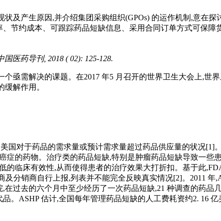
产生原因,并介绍集团采购组织(GPOs) 的运作机制,意在探讨
率、节约成本、可跟踪药品短缺信息、采用合同订单方式可保障
刊, 2018 ( 02): 125-128.
亟需解决的课题。在2017 年5 月召开的世界卫生大会上,世界
的缓解作用。
内,美国对于药品的需求量或预计需求量超过药品供应量的状况[1]。据
疗癌症的药物。治疗类的药品短缺,特别是肿瘤药品短缺导致一些
有效性,从而使得患者的治疗效果大打折扣。基于此,FDA 通过了药物短缺
分销商自行上报,列表并不能完全反映真实情况[2]。2011 年,
医院,在过去的六个月中至少经历了一次药品短缺,21 种调查的
。ASHP 估计,全国每年管理药品短缺的人工费耗资约2. 16 