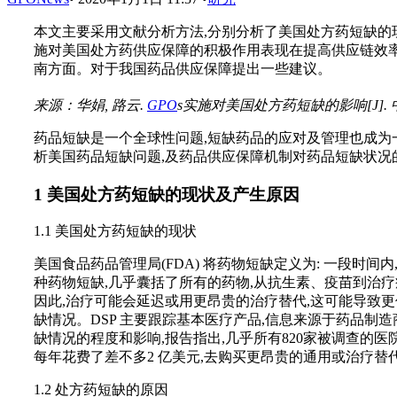
本文主要采用文献分析方法,分别分析了美国处方药短缺的现状及
施对美国处方药供应保障的积极作用表现在提高供应链效
南方面。对于我国药品供应保障提出一些建议。
来源：华娟, 路云.
GPO
s实施对美国处方药短缺的影响[J]. 中国医药导
药品短缺是一个全球性问题,短缺药品的应对及管理也成为一个
析美国药品短缺问题,及药品供应保障机制对药品短缺状况
1 美国处方药短缺的现状及产生原因
1.1 美国处方药短缺的现状
美国食品药品管理局(FDA) 将药物短缺定义为: 一段时间
种药物短缺,几乎囊括了所有的药物,从抗生素、疫苗到治
因此,治疗可能会延迟或用更昂贵的治疗替代,这可能导致更低的临床
缺情况。DSP 主要跟踪基本医疗产品,信息来源于药品制造商及
缺情况的程度和影响,报告指出,几乎所有820家被调查的
每年花费了差不多2 亿美元,去购买更昂贵的通用或治疗替代品
1.2 处方药短缺的原因