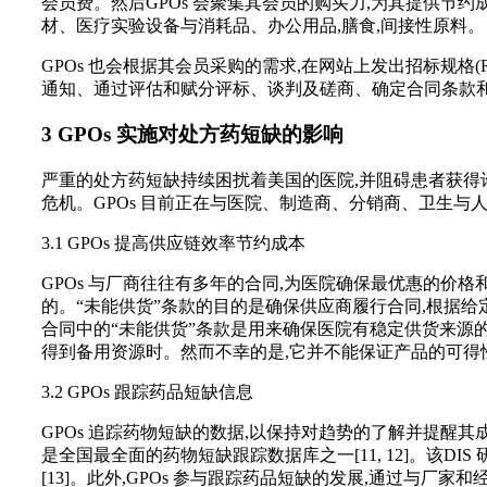
会员费。然后GPOs 会聚集其会员的购买力,为其提供节
材、医疗实验设备与消耗品、办公用品,膳食,间接性原料。
GPOs 也会根据其会员采购的需求,在网站上发出招标规格(Req
通知、通过评估和赋分评标、谈判及磋商、确定合同条款和
3 GPOs 实施对处方药短缺的影响
严重的处方药短缺持续困扰着美国的医院,并阻碍患者获得许
危机。GPOs 目前正在与医院、制造商、分销商、卫生与人
3.1 GPOs 提高供应链效率节约成本
GPOs 与厂商往往有多年的合同,为医院确保最优惠的价
的。“未能供货”条款的目的是确保供应商履行合同,根据给
合同中的“未能供货”条款是用来确保医院有稳定供货来源的
得到备用资源时。然而不幸的是,它并不能保证产品的可得
3.2 GPOs 跟踪药品短缺信息
GPOs 追踪药物短缺的数据,以保持对趋势的了解并提醒其成员
是全国最全面的药物短缺跟踪数据库之一[11, 12]。该D
[13]。此外,GPOs 参与跟踪药品短缺的发展,通过与厂