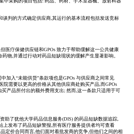
。集中采购的项目包括: 药品、药材、手术室器械、放射科器
通过竞价招标和谈判的方式确定供应商,其运行的基本流程包括发送竞标
但医疗保健供应链和GPOs 致力于帮助缓解这一公共健康
的救命药物,并通过行动对药品短缺现状的缓解产生显著影响。
加入“未能供货”条款项也是GPOs 与供应商之间常见
院需要以更高的价格从其他供应商处购买产品,而GPOs
买产品所付出的额外费用支出; 然而,这一条款只适用于可
 资助了犹他大学药品信息服务(DIS) 的药品短缺数据追踪,
在其网站上发布了药品短缺警报,所有医疗服务提供者均可查看
,就药品定价合同而言,他们面对着批发商的竞争,但他们之间的相