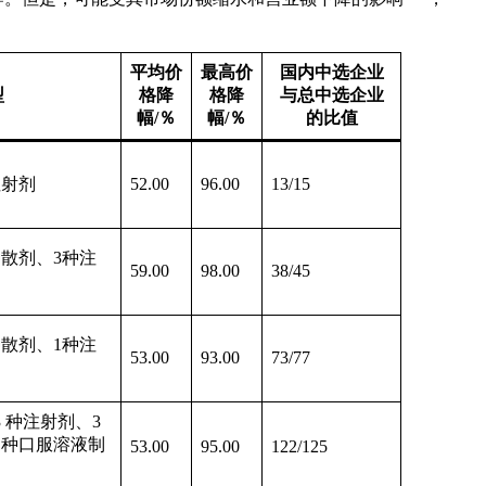
平均价
最高价
国内中选企业
型
格降
格降
与总中选企业
幅/％
幅/％
的比值
注射剂
52.00
96.00
13/15
种散剂、3种注
59.00
98.00
38/45
种散剂、1种注
53.00
93.00
73/77
3 种注射剂、3
1种口服溶液制
53.00
95.00
122/125