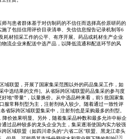
自主控费。
医师与患者群体基于对仿制药的不信任而选择高价原研药的
实施了包括信用评价目录清单、失信信息报告记录机制等6
及耗材招采工作的公平、有序开展。药品或耗材生产企业
的物流企业来配送中选产品，以降低流通和配送环节的风
省际跨区域联盟，开展了国家集采范围以外的药品集采工作，如
于药品集采中选结果的文件]。从省际跨区域联盟药品集采的参与度
地“带量”，以量换价。从中选品种来看，前5 批国家集
以口服常释剂型为主，注射剂纳入较少。随着通过一致性评
；在各省际跨区域联盟集采中，注射剂也是采购最多的剂型。
，降价效果明显。另外，随着集采品种数和最多允许中标企
价通过品种较多的龙头企业为主，集采逐渐使国内实力较强
跨区域联盟（如四川牵头的“六省二区”联盟、黑龙江牵头
[13]
等。但是，可能受其市场份额缩水和营业额下降的影响
，