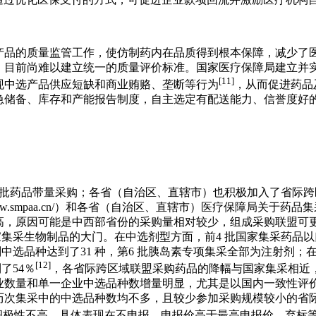
通过优化医保支付的方式，可促进企业款项回流并激励医疗机构
产品的质量监管工作，使仿制药内在品质得到根本保障，减少了
，目前尚难以建立统一的质量评价标准。国家医疗保障局建立并
[11]
现中选产品供应短缺和商业贿赂、垄断等行为
，从而促进药品
急储备、库存和产能报告制度，自主选定有配送能力、信誉度好
完成了6 批药品带量采购；各省（自治区、直辖市）也积极加入了
/www.smpaa.cn/）和各省（自治区、直辖市）医疗保障局关
，原因可能是中西部省份的采购量相对较少，组成采购联盟可更好
家集采生物制品的大门。在中选剂型方面，前4 批国家集采药品
中选品种达到了31 种，第6 批胰岛素专项集采全部为注射剂
[12]
了54％
，各省际跨区域联盟采购药品的降幅与国家集采相近
业数量和单一企业中选品种数增量明显，尤其是以国内一致性评
历次集采中的中选品种数均不多，且较少参加采购规模较小的省际
积极性不高，具体表现在不申报、申报价高于最高申报价、弃标