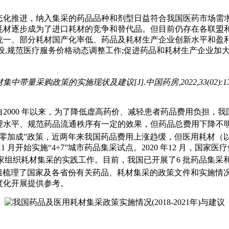
态化推进，纳入集采的药品品种和剂型日益符合我国医药市场需求
耗材逐步成为了进口耗材的竞争和替代品。但目前仍存在各联盟
一、部分耗材国产化率低、药品及耗材生产企业创新水平和盈利
设,规范医疗服务价格动态调整工作;促进药品和耗材生产企业加大
采购政策的实施现状及建议[J].中国药房,2022,33(02):136-
2000 年以来，为了降低虚高药价、减轻患者药品费用负担，
理水平、规范药品流通秩序有一定的效果，但药品总费用下降不
品零加成”政策，近两年来我国药品费用上涨趋缓，但医用耗材（
1 月开始实施“4+7”城市药品集采试点。2020 年12 月，
家组织耗材集采的实践工作。目前，我国已开展了6 批药品集采
组梳理了国家及各省份有关药品、耗材集采的政策文件和实施情
度化开展提供参考。