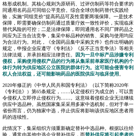
格形成机制。其核心规则为原研药、过评仿制药等符合要求的
同通用名药品可同组公平竞价。综合全球仿制药替代实践经
验，实施“同组竞价”提高药品可及性需要两项保障。一是技术
保障，即需要确保仿制药通过质量疗效一致性评价，实现临床
替代风险的可控；二是法律保障，即同通用名不同厂牌药品之
间应为正当合法竞争，集采中标品种的销售、采购与使用均应
为合法行为。对此，《全国药品集中采购文件》也作出明确的
规定，申报企业应遵守《专利法》《反不正当竞争法》等相关
法律法规，并承担相应法律责任。
因为一旦中标产品涉嫌专利
侵权，采购使用侵权产品的行为将从集采前单家医疗机构的个
体行为转为供应地区公立医院的群体行为。这可能会侵害专利
权人合法权益，还可能影响药品的医院供应与临床使用
。
2020年修正的《中华人民共和国专利法》（以下简称2020年
《专利法》）第65条规定，……认定侵权行为成立的，可以责
令侵权人立即停止侵权行为……。这意味着侵权企业无法继续
供应中选品种。虽然国家集采采用多家中选机制，但对于单一
省份而言，仍为独家中选，停止供应将影响该供应地区患者用
药的连续性。
此情况下，集采组织方须重新确定替补中选品种。根据以往经
验，通常由其他中选企业替补供应，而
替补供应将引起患者的