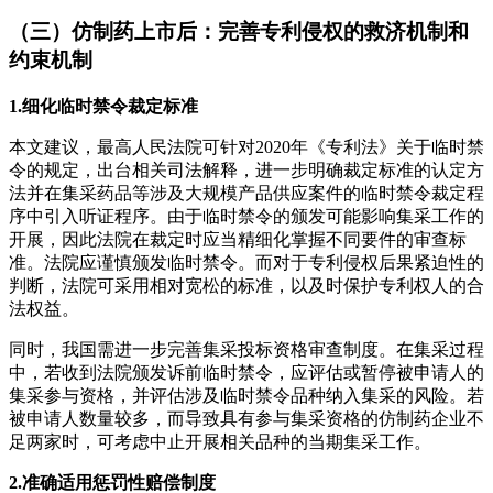
（三）仿制药上市后：完善专利侵权的救济机制和
约束机制
1.细化临时禁令裁定标准
本文建议，最高人民法院可针对2020年《专利法》关于临时禁
令的规定，出台相关司法解释，进一步明确裁定标准的认定方
法并在集采药品等涉及大规模产品供应案件的临时禁令裁定程
序中引入听证程序。由于临时禁令的颁发可能影响集采工作的
开展，因此法院在裁定时应当精细化掌握不同要件的审查标
准。法院应谨慎颁发临时禁令。而对于专利侵权后果紧迫性的
判断，法院可采用相对宽松的标准，以及时保护专利权人的合
法权益。
同时，我国需进一步完善集采投标资格审查制度。在集采过程
中，若收到法院颁发诉前临时禁令，应评估或暂停被申请人的
集采参与资格，并评估涉及临时禁令品种纳入集采的风险。若
被申请人数量较多，而导致具有参与集采资格的仿制药企业不
足两家时，可考虑中止开展相关品种的当期集采工作。
2.准确适用惩罚性赔偿制度