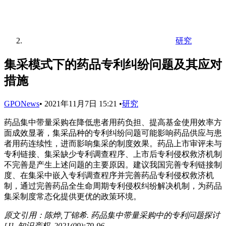
研究
集采模式下的药品专利纠纷问题及其应对
措施
GPONews
•
2021年11月7日 15:21
•
研究
药品集中带量采购在降低患者用药负担、提高基金使用效率方
面成效显著，集采品种的专利纠纷问题可能影响药品供应与患
者用药连续性，进而影响集采的制度效果。药品上市审评未与
专利链接、集采缺少专利调查程序、上市后专利侵权救济机制
不完善是产生上述问题的主要原因。建议我国完善专利链接制
度、在集采中嵌入专利调查程序并完善药品专利侵权救济机
制，通过完善药品全生命周期专利侵权纠纷解决机制，为药品
集采制度常态化提供更优的政策环境。
原文引用：陈烨,丁锦希. 药品集中带量采购中的专利问题探讨
[J]. 知识产权. 2021(09):79-96.