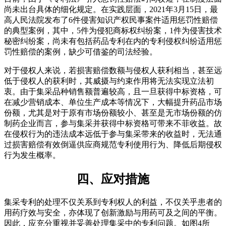
尚未出台具体的细化规定。在实践层面，2021年3月15日，最
高人民法院发布了6件侵害知识产权民事案件适用惩罚性赔偿
的典型案例，其中，5件为侵犯商标权纠纷案，1件为侵害技术
秘密纠纷案，尚未有包括药品专利在内的专利侵权纠纷适用惩
罚性赔偿的案例，缺少可借鉴的司法经验。
对于侵权人来说，若损害赔偿数额与侵权人获利相当，甚至远
低于侵权人的获利时，其威摄与约束作用将无法实现立法初
衷。由于集采品种销售额普遍较高，且一旦获得中标资格，可
在减少营销成本、单位生产成本等情况下，大幅提升药品市场
份额，尤其是对于原有市场份额较小、甚至是无市场份额的仿
制药企业而言，参与集采并获得中标资格可带来不菲收益。故
在侵权行为的违法成本远低于参与集采带来的收益时，无法通
过损害赔偿有效倒逼供应商规范专利使用行为、降低后期侵权
行为发生概率。
四、应对措施
集采专利的处理不仅关系到专利权人的利益，不仅关乎患者的
用药疗效与安全，亦体现了创新激励与用药可及之间的平衡。
因此，应充分重视并妥善处理集采中的专利问题。如图4所