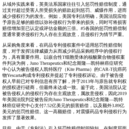
从域外实践来看，英美法系国家往往引入惩罚性赔偿制度，通
过支付超过受害人所受损失的赔款起到惩罚、威慑作用，进而
减少侵权行为的发生。例如，美国专利法明确，美国法院应给
予原告足够的赔偿以弥补侵权行为带来的损失，同时可将损害
赔偿增加至已认定或评估金额的三倍。#5各国的惩罚性赔偿制
度通常要求侵权行为人存在主观故意，且侵权行为情节严重。
从采购角度来看，在药品专利侵权案件中适用惩罚性赔偿制
度，对于发挥法律威摄力从而减少药品采购程序中的侵权行
为，具有重要作用。以嵌合性T细胞受体的核酸聚合物侵权案
件判决为例，Juno Therapeutics和纪念斯隆—凯特林癌症研究
中心认为被告侵权人凯特医疗（Kite Pharma）的CAR-T抗癌药
物Yescarta构成专利侵权并提起了专利侵权诉讼。由于被告侵
权人早前已对专利信息有所了解，并于2013年与原告就专利权
的授权进行磋商，但最终未达成一致。鉴于此，美国法院认定
被告侵权人的侵权行为存在主观故意，属故意侵权，因此2019
年美国法院判定被告应向Juno Therapeutics和纪念斯隆—凯特
林癌症研究中心支付7.52亿美元的损害赔偿，以及额外3.89亿
美元的惩罚性赔偿。这一高额赔偿，对震慑药品专利侵权行为
发挥了显著效果。
目前，由于《专利法》引入惩罚性赔偿时间较短，在制度层面