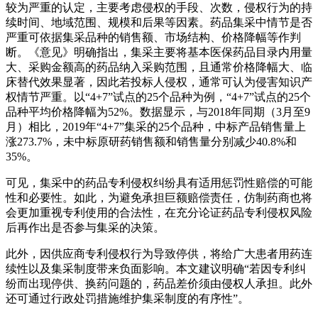
较为严重的认定，主要考虑侵权的手段、次数，侵权行为的持
续时间、地域范围、规模和后果等因素。药品集采中情节是否
严重可依据集采品种的销售额、市场结构、价格降幅等作判
断。《意见》明确指出，集采主要将基本医保药品目录内用量
大、采购金额高的药品纳入采购范围，且通常价格降幅大、临
床替代效果显著，因此若投标人侵权，通常可认为侵害知识产
权情节严重。以“4+7”试点的25个品种为例，“4+7”试点的25个
品种平均价格降幅为52%。数据显示，与2018年同期（3月至9
月）相比，2019年“4+7”集采的25个品种，中标产品销售量上
涨273.7%，未中标原研药销售额和销售量分别减少40.8%和
35%。
可见，集采中的药品专利侵权纠纷具有适用惩罚性赔偿的可能
性和必要性。如此，为避免承担巨额赔偿责任，仿制药商也将
会更加重视专利使用的合法性，在充分论证药品专利侵权风险
后再作出是否参与集采的决策。
此外，因供应商专利侵权行为导致停供，将给广大患者用药连
续性以及集采制度带来负面影响。本文建议明确“若因专利纠
纷而出现停供、换药问题的，药品差价须由侵权人承担。此外
还可通过行政处罚措施维护集采制度的有序性”。