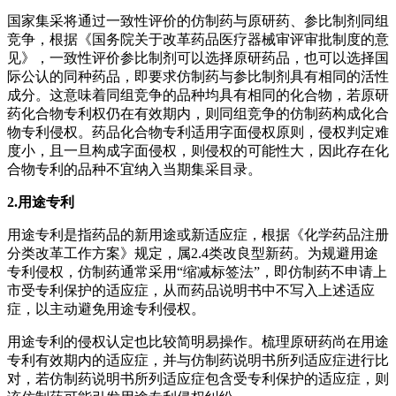
国家集采将通过一致性评价的仿制药与原研药、参比制剂同组
竞争，根据《国务院关于改革药品医疗器械审评审批制度的意
见》，一致性评价参比制剂可以选择原研药品，也可以选择国
际公认的同种药品，即要求仿制药与参比制剂具有相同的活性
成分。这意味着同组竞争的品种均具有相同的化合物，若原研
药化合物专利权仍在有效期内，则同组竞争的仿制药构成化合
物专利侵权。药品化合物专利适用字面侵权原则，侵权判定难
度小，且一旦构成字面侵权，则侵权的可能性大，因此存在化
合物专利的品种不宜纳入当期集采目录。
2.用途专利
用途专利是指药品的新用途或新适应症，根据《化学药品注册
分类改革工作方案》规定，属2.4类改良型新药。为规避用途
专利侵权，仿制药通常采用“缩减标签法”，即仿制药不申请上
市受专利保护的适应症，从而药品说明书中不写入上述适应
症，以主动避免用途专利侵权。
用途专利的侵权认定也比较简明易操作。梳理原研药尚在用途
专利有效期内的适应症，并与仿制药说明书所列适应症进行比
对，若仿制药说明书所列适应症包含受专利保护的适应症，则