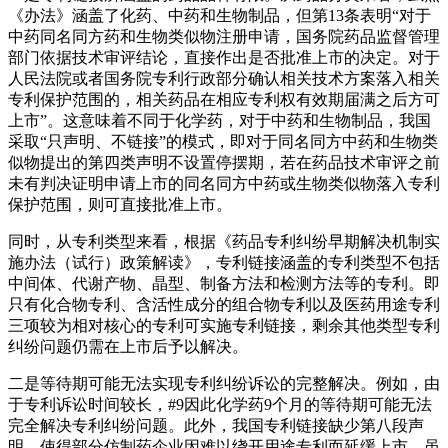
《办法》涵盖了化药、中药和生物制品，但第13条表明“对于
中药同名同方药和生物类似物注册申请，国务院药品监督管理
部门依据技术审评结论，直接作出是否批准上市的决定。对于
人民法院或者国务院专利行政部分确认相关技术方案落入相关
专利保护范围的，相关药品在相应专利权有效期届满之后方可
上市”。这意味着不同于化学药，对于中药和生物制品，我国
采取“只声明、不链接”的模式，即对于同名同方中药和生物类
似物提出的第四类声明不设置停摆期，若在药品技术审评之前
未有判决证明申请上市的同名同方中药或生物类似物落入专利
保护范围，则可直接批准上市。
同时，从专利类型来看，根据《药品专利纠纷早期解决机制实
施办法（试行）政策解读》，专利链接涵盖的专利类型不包括
中间体、代谢产物、晶型、制备方法和检测方法等的专利。即
只有化合物专利、含活性成分的组合物专利以及医药用途专利
三项较为相对核心的专利可实施专利链接，剩余其他类型专利
纠纷问题仍需在上市后予以解决。
二是等待期可能无法实现专利纠纷诉讼的完整解决。例如，由
于专利诉讼时间较长，#9因此化学药9个月的等待期可能无法
完全解决专利纠纷问题。此外，我国专利链接缺少第八段声
明，使得部分仿制药企业因难以绕开用途专利而延缓上市，虽