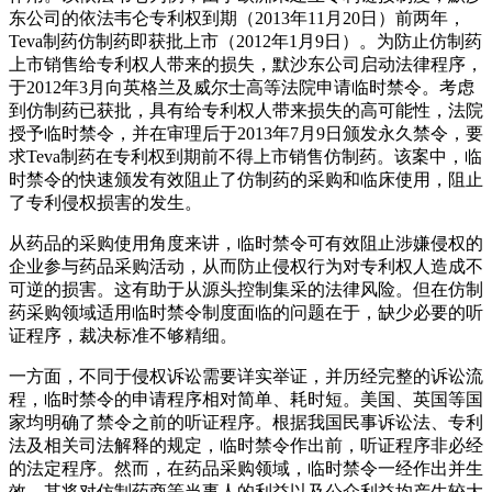
东公司的依法韦仑专利权到期（2013年11月20日）前两年，
Teva制药仿制药即获批上市（2012年1月9日）。为防止仿制药
上市销售给专利权人带来的损失，默沙东公司启动法律程序，
于2012年3月向英格兰及威尔士高等法院申请临时禁令。考虑
到仿制药已获批，具有给专利权人带来损失的高可能性，法院
授予临时禁令，并在审理后于2013年7月9日颁发永久禁令，要
求Teva制药在专利权到期前不得上市销售仿制药。该案中，临
时禁令的快速颁发有效阻止了仿制药的采购和临床使用，阻止
了专利侵权损害的发生。
从药品的采购使用角度来讲，临时禁令可有效阻止涉嫌侵权的
企业参与药品采购活动，从而防止侵权行为对专利权人造成不
可逆的损害。这有助于从源头控制集采的法律风险。但在仿制
药采购领域适用临时禁令制度面临的问题在于，缺少必要的听
证程序，裁决标准不够精细。
一方面，不同于侵权诉讼需要详实举证，并历经完整的诉讼流
程，临时禁令的申请程序相对简单、耗时短。美国、英国等国
家均明确了禁令之前的听证程序。根据我国民事诉讼法、专利
法及相关司法解释的规定，临时禁令作出前，听证程序非必经
的法定程序。然而，在药品采购领域，临时禁令一经作出并生
效，其将对仿制药商等当事人的利益以及公众利益均产生较大