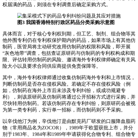
权届满的药品，则须在专利调查后确定采购方式。
图3 我国香港特别行政区药品分类采购示意图
具体而言，对于核心专利权到期，但工艺、制剂、组合物等其
他外围专利仍在专利权保护期内的药品，如果市场上有其他仿
制药，医管局将主动研究改用仿制药的权限和风险，即开展
“灰色地带”调查，包括查证原研药与仿制药的专利权构成和期
限、评估转用仿制药的风险、邀请海外专利权律师确定有关风
险大小以及要求合同供应商提供免责保障等。
其中，海外专利权律师通过收集仿制药海外专利和上市情况，
判断仿制药是否存在侵权风险。若确定不存在侵权风险（例
如，仿制药在海外上市后未涉及专利纠纷，或成功规避专
利），则该原研药及仿制药将通过公开招标方式进行采购，并
尽快转用仿制药。若该仿制药存在专利纠纷，则原研药会被视
为第一类专利药，实行单一招标，而仿制药则不予采购。
以辛伐他汀为例，辛伐他汀是由默克药厂研发的口服降血脂药
物（常用商品名为ZOCOR），1989年于欧盟获批上市，并分
别于1983年、1984年和1989年申请获得化合物专利、组合物专