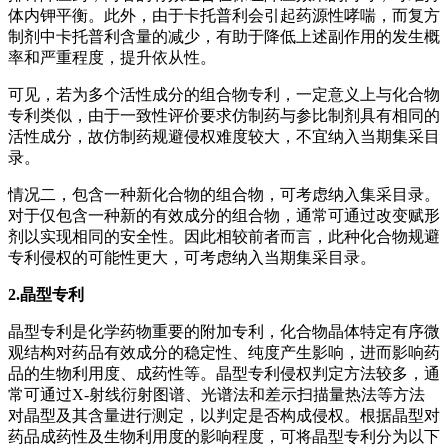
体内钾平衡。此外，由于卡托普利会引起药源性哮喘，而复方
制剂中卡托普利含量的减少，有助于降低上述副作用的发生概
率和严重程度，提升依从性。
可见，若为多个活性成分的组合物专利，一定意义上与化合物
专利类似，由于一致性评价要求仿制药与参比制剂具有相同的
活性成分，故仿制药规避侵权难度较大，不宜纳入当期集采目
录。
情况二，包含一种新化合物的组合物，可考虑纳入集采目录。
对于仅包含一种新的有效成分的组合物，通常可通过改变赋形
剂以实现相同的安全性。因此相较前者而言，此种化合物规避
专利侵权的可能性更大，可考虑纳入当期集采目录。
2.晶型专利
晶型专利是化学药物重要的附加专利，化合物晶体特定有序微
观结构对药品有效成分的稳定性、纯度产生影响，进而影响药
品的生物利用度、成药性等。晶型专利侵权判定方法较多，通
常可通过X-射线衍射图谱、光谱法和差示扫描量热法等方法
对晶型及其含量进行测定，以判定是否构成侵权。根据晶型对
药品成药性及生物利用度的影响程度，可将晶型专利分为以下