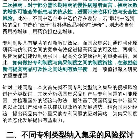
二次换药，对于部分需长期用药的慢性病患者而言，换药次数
的增多可能会降低患者的依从性，进而带来临床疗效与安全性
风险
。此外，不同中选企业中选价存在差异，若“取消中选资
格的品种中选价”低于“替补供应品种的中选价”，则患者自付
费用将增加，用药负担也会增加。
专利制度具有显著的创新激励效应。而国家集采则通过强化原
研药与仿制药之间的竞争有效促进提高药品的可及性。两项制
度皆为促进建设制药强国，提高公众健康福利的重要举措。因
此，
如何做好专利制度与集采制度之间的制度衔接，在激励创
新与提高药品可及性之间达到有效平衡
，是一项值得深入研究
的重要课题。
针对上述问题，本文首先就不同专利类型纳入集采的侵权风险
进行分类探讨，其次分析我国集采品种产生专利问题的可能原
因，并梳理国外的经验与做法，最终基于我国药品集中带量采
购以及知识产权相关法律法规政策的发展趋势，结合国内外经
验，提出药品集中带量采购专利问题的应对策略，为集采制度
的常态化发展提供有益助力。
二、不同专利类型纳入集采的风险探讨