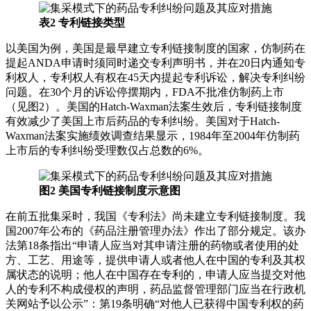
表2 专利链接类型
以美国为例，美国是最早建立专利链接制度的国家，仿制药在
提起ANDA申请时须同时递交专利声明书，并在20日内通知专
利权人，专利权人有权在45天内提起专利诉讼，解决专利纠纷
问题。在30个月的诉讼停摆期内，FDA不批准仿制药上市
（见图2）。美国的Hatch-Waxman法案生效后，专利链接制度
有效减少了美国上市后药品的专利纠纷。美国对于Hatch-
Waxman法案实施绩效调查结果显示，1984年至2004年仿制药
上市后的专利纠纷受理数仅占总数的6%。
图2 美国专利链接制度示意图
在前五批集采时，我国《专利法》尚未建立专利链接制度。我
国2007年公布的《药品注册管理办法》作出了部分规定。该办
法第18条指出“申请人应当对其申请注册的药物或者使用的处
方、工艺、用途等，提供申请人或者他人在中国的专利及其权
属状态的说明；他人在中国存在专利的，申请人应当提交对他
人的专利不构成侵权的声明，药品监督管理部门应当在行政机
关网站予以公示”：第19条明确“对他人已获得中国专利权的药