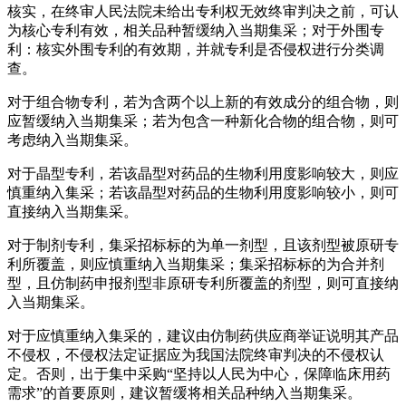
核实，在终审人民法院未给出专利权无效终审判决之前，可认
为核心专利有效，相关品种暂缓纳入当期集采；对于外围专
利：核实外围专利的有效期，并就专利是否侵权进行分类调
查。
对于组合物专利，若为含两个以上新的有效成分的组合物，则
应暂缓纳入当期集采；若为包含一种新化合物的组合物，则可
考虑纳入当期集采。
对于晶型专利，若该晶型对药品的生物利用度影响较大，则应
慎重纳入集采；若该晶型对药品的生物利用度影响较小，则可
直接纳入当期集采。
对于制剂专利，集采招标标的为单一剂型，且该剂型被原研专
利所覆盖，则应慎重纳入当期集采；集采招标标的为合并剂
型，且仿制药申报剂型非原研专利所覆盖的剂型，则可直接纳
入当期集采。
对于应慎重纳入集采的，建议由仿制药供应商举证说明其产品
不侵权，不侵权法定证据应为我国法院终审判决的不侵权认
定。否则，出于集中采购“坚持以人民为中心，保障临床用药
需求”的首要原则，建议暂缓将相关品种纳入当期集采。