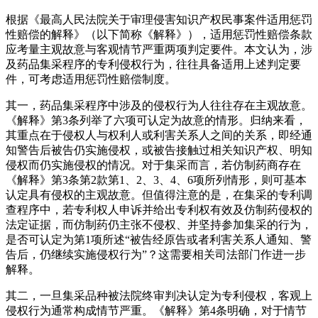
根据《最高人民法院关于审理侵害知识产权民事案件适用惩罚
性赔偿的解释》（以下简称《解释》），适用惩罚性赔偿条款
应考量主观故意与客观情节严重两项判定要件。本文认为，涉
及药品集采程序的专利侵权行为，往往具备适用上述判定要
件，可考虑适用惩罚性赔偿制度。
其一，药品集采程序中涉及的侵权行为人往往存在主观故意。
《解释》第3条列举了六项可认定为故意的情形。归纳来看，
其重点在于侵权人与权利人或利害关系人之间的关系，即经通
知警告后被告仍实施侵权，或被告接触过相关知识产权、明知
侵权而仍实施侵权的情况。对于集采而言，若仿制药商存在
《解释》第3条第2款第1、2、3、4、6项所列情形，则可基本
认定具有侵权的主观故意。但值得注意的是，在集采的专利调
查程序中，若专利权人申诉并给出专利权有效及仿制药侵权的
法定证据，而仿制药仍主张不侵权、并坚持参加集采的行为，
是否可认定为第1项所述“被告经原告或者利害关系人通知、警
告后，仍继续实施侵权行为”？这需要相关司法部门作进一步
解释。
其二，一旦集采品种被法院终审判决认定为专利侵权，客观上
侵权行为通常构成情节严重。《解释》第4条明确，对于情节