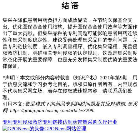
结 语
集采在降低患者用药负担方面成效显著，在节约医保基金支
出、优化医保基金使用结构、提升医保基金使用效率等方面作
出了重大贡献。但集采品种的专利问题可能影响患者用药连续
性和集采制度稳定性。建议妥善处理集采品种的专利问题，完
善专利链接制度，嵌入专利调查程序、优化集采流程，完善侵
权救济机制、明确相关专利侵权的认定规则。这既是集采制度
常态化开展的重要保障，也是充分发挥集采制度优势的重要法
律保证。
*声明：本文或部分内容转载自
《知识产权》2021年第9期
，用
于信息交流和学习参考之目的。版权归原作者所有，内容观点
不代表
集采网
立场。若存在侵权或违规内容，请联系我们处
理。
引用本文:
集采模式下的药品专利纠纷问题及其应对措施. 集采
网. https://group-purchasing.com/article/3298
.
专利
专利侵权救济
专利链接
仿制药
带量采购
医疗行业
GPONews
网站管理