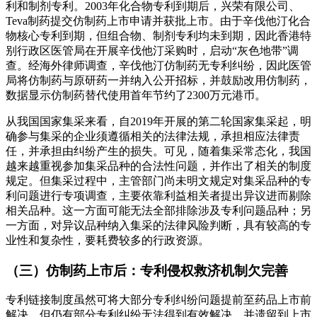
利和制剂专利。2003年化合物专利到期后，兴荣有限公司、
Teva制药提交仿制药上市申请并获批上市。由于辛伐他汀化合
物核心专利到期，但组合物、制剂专利均未到期，因此香港特
别行政区医管局在开展辛伐他汀采购时，启动“灰色地带”调
查。经海外律师调查，辛伐他汀仿制药无专利纠纷，因此医管
局将仿制药与原研药一并纳入公开招标，并鼓励改用仿制药，
数据显示仿制药替代使用首年节约了2300万元港币。
从我国国家集采来看，自2019年开展的第二轮国家集采起，明
确参与集采的企业须遵循相关的法律法规，承担相应法律责
任，并承担由纠纷产生的损失。可见，随着集采常态化，我国
越来越重视参加集采品种的合法性问题，并作出了相关的制度
规定。但集采过程中，主管部门尚未明文规定对集采品种的专
利问题进行专项调查，主要依靠利益相关者提出异议进而剔除
相关品种。这一方面可能无法全部排除涉及专利问题品种；另
一方面，对异议品种纳入集采的法律风险判断，具有较高的专
业性和复杂性，要耗费较多的行政资源。
（三）仿制药上市后：专利侵权救济机制欠完善
专利链接制度虽然可将大部分专利纠纷问题提前至药品上市前
解决，但仍有部分专利纠纷无法得到有效解决，并遗留到上市