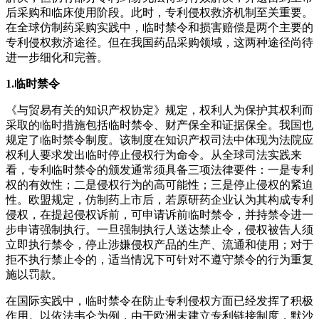
后采购和临床使用阶段。此时，专利侵权救济机制至关重要。
在全球仿制药采购实践中，临时禁令和损害赔偿是两个主要的
专利侵权救济途径。但在我国药品采购领域，这两种途径尚待
进一步细化和完善。
1.临时禁令
《与贸易有关的知识产权协定》规定，权利人为保护其权利而
采取的临时措施包括临时禁令、财产保全和证据保全。我国也
规定了临时禁令制度。该制度在知识产权司法中体现为法院应
权利人要求发出临时停止侵权行为命令。从全球司法实践来
看，专利临时禁令的颁发通常须具备三项法律要件：一是专利
权的有效性；二是侵权行为的高可能性；三是停止侵权的紧迫
性。欧盟规定，仿制药上市后，若原研药企业认为其构成专利
侵权，在提起侵权诉前，可申请诉前临时禁令，并持禁令进一
步申请强制执行。一旦强制执行人送达禁止令，侵权被告人须
立即执行禁令，停止涉嫌侵权产品的生产、流通和使用；对于
拒不执行禁止令的，适当情况下可针对不遵守禁令的行为重复
施以罚款。
在国际实践中，临时禁令在防止专利侵权方面已经发挥了积极
作用。以依法韦仑为例，由于欧洲未建立专利链接制度，默沙