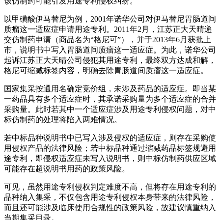
该仿制药可能引发用途专利侵权纠纷。
以甲磺酸伊马替尼为例，2001年诺华公司对伊马替尼胃肠道间
质瘤这一适应症申请用途专利。2011年2月，江苏正大天晴递
交仿制药申请（商品名为“格尼可”），并于2013年6月获批上
市，说明书中写入胃肠道间质瘤这一适应症。为此，诺华公司
起诉江苏正大天晴公司侵犯其用途专利，最终双方达成和解，
格尼可缩减标签内容，明确去除胃肠道间质瘤这一适应症。
国家集采按通用名确定竞价组，未涉及药品的适应症。即当某
一药品具有多个适应症时，其承诺采购量为多个适应症的合并
采购量。此时若其中一个适应症涉及用途专利侵权问题，对中
标仿制药的处理将陷入两难情况。
若中标品种说明书中已写入涉及侵权的适应症，则存在采购使
用侵权产品的法律风险；若中标品种通过缩减药品标签规避用
途专利，即侵权适应症未写入说明书，则中标仿制药供应区域
可能存在超说明书用药的政策风险。
可见，虽然用途专利侵权判定难度不高，但将存在用途专利的
品种纳入集采，不仅包含用途专利侵权本身带来的法律风险，
而且还可能涉及临床使用合规性的政策风险，故建议慎重纳入
当期集采目录。