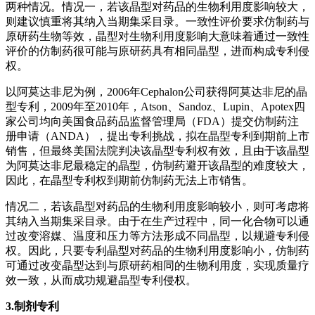
两种情况。情况一，若该晶型对药品的生物利用度影响较大，
则建议慎重将其纳入当期集采目录。一致性评价要求仿制药与
原研药生物等效，晶型对生物利用度影响大意味着通过一致性
评价的仿制药很可能与原研药具有相同晶型，进而构成专利侵
权。
以阿莫达非尼为例，2006年Cephalon公司获得阿莫达非尼的晶
型专利，2009年至2010年，Atson、Sandoz、Lupin、Apotex四
家公司均向美国食品药品监督管理局（FDA）提交仿制药注
册申请（ANDA），提出专利挑战，拟在晶型专利到期前上市
销售，但最终美国法院判决该晶型专利权有效，且由于该晶型
为阿莫达非尼最稳定的晶型，仿制药避开该晶型的难度较大，
因此，在晶型专利权到期前仿制药无法上市销售。
情况二，若该晶型对药品的生物利用度影响较小，则可考虑将
其纳入当期集采目录。由于在生产过程中，同一化合物可以通
过改变溶媒、温度和压力等方法形成不同晶型，以规避专利侵
权。因此，只要专利晶型对药品的生物利用度影响小，仿制药
可通过改变晶型达到与原研药相同的生物利用度，实现质量疗
效一致，从而成功规避晶型专利侵权。
3.制剂专利