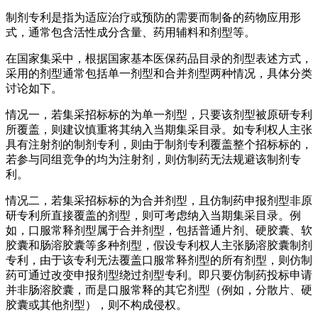
制剂专利是指为适应治疗或预防的需要而制备的药物应用形
式，通常包含活性成分含量、药用辅料和剂型等。
在国家集采中，根据国家基本医保药品目录的剂型表述方式，
采用的剂型通常包括单一剂型和合并剂型两种情况，具体分类
讨论如下。
情况一，若集采招标标的为单一剂型，只要该剂型被原研专利
所覆盖，则建议慎重将其纳入当期集采目录。如专利权人主张
具有注射剂的制剂专利，则由于制剂专利覆盖整个招标标的，
若参与同组竞争的均为注射剂，则仿制药无法规避该制剂专
利。
情况二，若集采招标标的为合并剂型，且仿制药申报剂型非原
研专利所直接覆盖的剂型，则可考虑纳入当期集采目录。例
如，口服常释剂型属于合并剂型，包括普通片剂、硬胶囊、软
胶囊和肠溶胶囊等多种剂型，假设专利权人主张肠溶胶囊制剂
专利，由于该专利无法覆盖口服常释剂型的所有剂型，则仿制
药可通过改变申报剂型绕过剂型专利。即只要仿制药投标申请
并非肠溶胶囊，而是口服常释的其它剂型（例如，分散片、硬
胶囊或其他剂型），则不构成侵权。