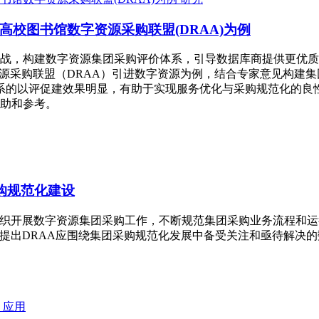
校图书馆数字资源采购联盟(DRAA)为例
战，构建数字资源集团采购评价体系，引导数据库商提供更优质
源采购联盟（DRAA）引进数字资源为例，结合专家意见构建集团采
系的以评促建效果明显，有助于实现服务优化与采购规范化的良
助和参考。
采购规范化建设
组织开展数字资源集团采购工作，不断规范集团采购业务流程和
，提出DRAA应围绕集团采购规范化发展中备受关注和亟待解决
应用