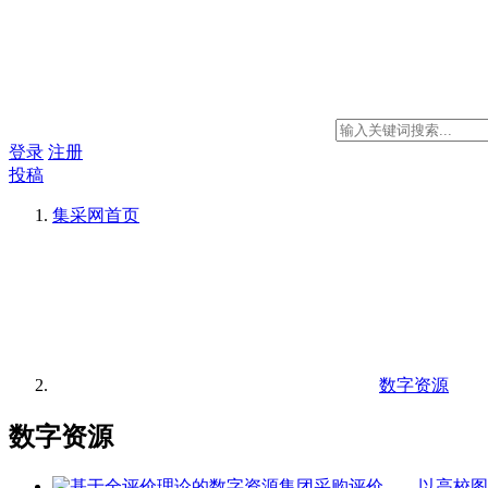
登录
注册
投稿
集采网
首页
数字资源
数字资源