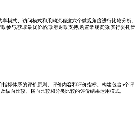
共享模式、访问模式和采购流程这六个微观角度进行比较分析,
参与,获取最优价格;政府财政支持,购置常规资源;实行委托管
价指标体系的评价原则、评价内容和评价指标。构建包含5个评
则以及纵向比较、横向比较和分类比较的评价结果运用模式。