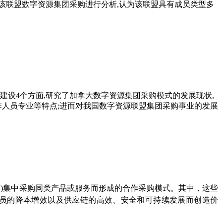
对该联盟数字资源集团采购进行分析,认为该联盟具有成员类型多
建设4个方面,研究了加拿大数字资源集团采购模式的发展现状,
作人员专业等特点;进而对我国数字资源联盟集团采购事业的发展
O)集中采购同类产品或服务而形成的合作采购模式。其中，这些
成员的降本增效以及供应链的高效、安全和可持续发展而创造价