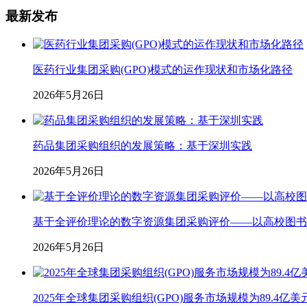
最新发布
医药行业集团采购(GPO)模式的运作现状和市场化路径
2026年5月26日
药品集团采购组织的发展策略：基于深圳实践
2026年5月26日
基于全评价理论的数字资源集团采购评价——以高校图书馆
2026年5月26日
2025年全球集团采购组织(GPO)服务市场规模为89.4亿美