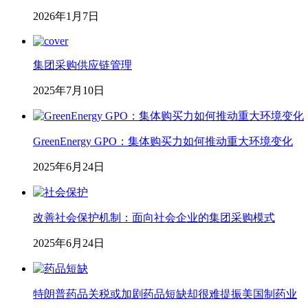
2026年1月7日
集团采购供应链管理
2025年7月10日
GreenEnergy GPO：集体购买力如何推动重大环境变化
2025年6月24日
改善社会保护机制：面向社会企业的集团采购模式
2025年6月24日
特朗普药品关税或加剧药品短缺却很难提振美国制药业