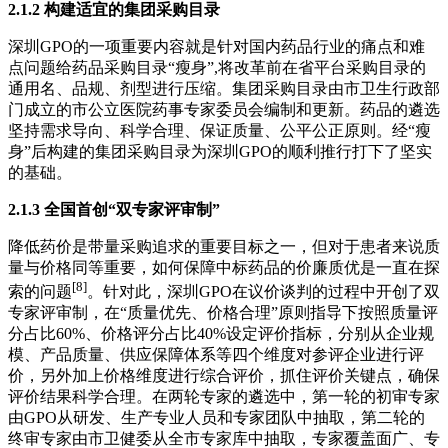
2.1.2 构建适宜的集团采购目录
深圳GPO的一项重要内容就是针对国内药品行业的痛点和难
点问题给药品采购目录“瘦身”,将改革前在省平台采购目录的
通用名、品规、剂型进行压缩。集团采购目录由市卫生行政部
门成立的市公立医院药事专家委员会编制和更新。药品的遴选
坚持需求导向、科学合理、保证质量、公平公正原则。经“瘦
身”后构建的集团采购目录为深圳GPO的顺利推行打下了坚实
的基础。
2.1.3 全国首创“双专家评审制”
降低药价是带量采购追求的重要目标之一，但对于患者来说质
量与价格同等重要，如何保障中标药品的价廉质优是一直在探
[8]
索的问题
。针对此，深圳GPO在议价谈判的过程中开创了双
专家评审制，在“质量优先、价格合理”原则指导下按照质量评
分占比60%、价格评分占比40%设定评价指标，分别从企业规
模、产品质量、供应保障体系等四个维度对参评企业进行评
价，另外加上价格维度进行综合评价，抓住评价关键点，确保
评价结果科学合理。在两轮专家的遴选中，第一轮的初审专家
由GPO从研发、生产专业人员和专家团队中抽取，第二轮的
终审专家由市卫健委从全市专家库中抽取，专家覆盖面广、专