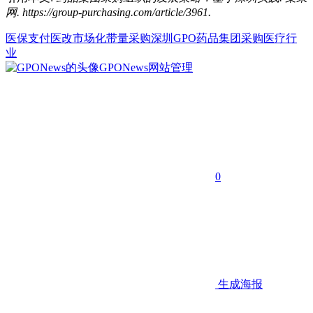
网. https://group-purchasing.com/article/3961
.
医保支付
医改
市场化
带量采购
深圳GPO
药品集团采购
医疗行
业
GPONews
网站管理
0
生成海报