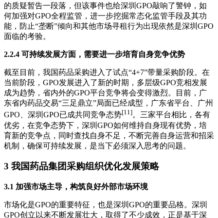
的质疑暂告一段落，但该事件也给深圳GPO敲响了警钟，如
何加强对GPO全程监管，进一步挖掘常态化监管手段及其功
能，防止“垄断”倾向和其他市场寻租行为出现依然是深圳GPO
面临的考验。
2.2.4 可持续发展方面，需要进一步培育自身竞争优势
截至目前，我国药品采购进入了试点“4+7”带量采购阶段。在
当前阶段，GPO发展进入了新的时期，多层级GPO竞相发展
成为趋势，省内外的GPO平台竞争将会变得激烈。目前，广
东省内药品交易“三足鼎立”局面已经成型，广东省平台、广州
[11]
GPO、深圳GPO已成共同竞争态势
。三家平台相比，各有
优劣，在竞争态势下，深圳GPO如何维持自身现有优势，培
育新的竞争点，同时查找自身不足，不断完善自身运营和招采
机制，确保可持续发展，是当下必须深入思考的问题。
3 我国药品集团采购组织优化发展策略
3.1 加强市场主导，构筑良好外部市场环境
市场化是GPO的重要特征，也是深圳GPO的重要品格。深圳
GPO创立以来不断发展壮大，取得了不少成效，正是基于深