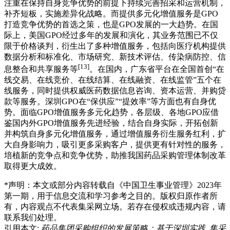
注重在保持自身竞争优势的前提下持续完善招采和运营机制，
补齐短板，实施差异化战略。而提供多元化增值服务是GPO
打造竞争优势的首选之策，也是GPO发展的一大趋势。在国
际上，美国GPO经过多年的发展和演化，其业务范围已不仅
限于价格谈判，衍生出了多种增值服务，包括向医疗机构提供
数据分析和标准化、市场研究、新技术评估、传染病防控、信
[13]
息整合和共享服务等
。在国内，广东省平台在全国首创“在
线交易、在线竞价、在线结算、在线融资、在线监管”五个在
线服务，同时提供权威医药数据信息咨询、资本运营、并购贷
款等服务。深圳GPO在“保供应”“提效率”等方面也有自身优
势。面临GPO增值服务多元化趋势，各层级、各地GPO应借
鉴国内外GPO增值服务先进经验，结合自身实际，开拓创新
并构筑自身多元化增值服务，通过增值服务衍生服务红利，扩
大自身影响力，吸引更多采购客户，提供更有针对性的服务，
培植新的竞争点和竞争优势，助推我国药品采购管理体制改革
取得更大成效。
*声明：本文或部分内容转载自
《中国卫生事业管理》2023年
第一期
，用于信息交流和学习参考之目的。版权归原作者所
有，内容观点不代表
集采网
立场。若存在侵权或违规内容，请
联系我们处理。
引用本文:
药品集团采购组织的发展策略：基于深圳实践. 集采