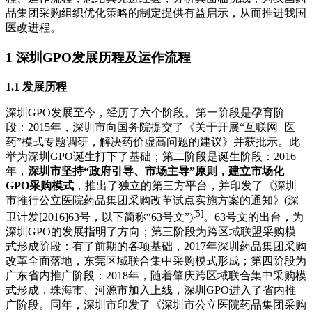
品集团采购组织优化策略的制定提供有益启示，从而推进我国
医改进程。
1 深圳GPO发展历程及运作流程
1.1 发展历程
深圳GPO发展至今，经历了六个阶段。第一阶段是孕育阶
段：2015年，深圳市向国务院提交了《关于开展“互联网+医
药”模式专题调研，解决药价虚高问题的建议》并获批示。此
举为深圳GPO诞生打下了基础；第二阶段是诞生阶段：2016
年，
深圳市坚持“政府引导、市场主导”原则，建立市场化
GPO采购模式
，推出了独立的第三方平台，并印发了《深圳
市推行公立医院药品集团采购改革试点实施方案的通知》(深
[5]
卫计发[2016]63号，以下简称“63号文”)
。63号文的出台，为
深圳GPO的发展指明了方向；第三阶段为跨区域联盟采购模
式形成阶段：有了前期的各项基础，2017年深圳药品集团采购
改革全面落地，东莞区域联合集中采购模式形成；第四阶段为
广东省内推广阶段：2018年，随着肇庆跨区域联合集中采购模
式形成，珠海市、河源市加入上线，深圳GPO进入了省内推
广阶段。同年，深圳市印发了《深圳市公立医院药品集团采购