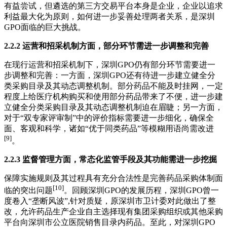
有益尝试，但遴选的第三方交易平台本身是企业，企业以追求
利益最大化为原则，如何进一步妥善处理两者关系，是深圳
GPO面临的巨大挑战。
2.2.2 运营和招采机制方面，部分环节需进一步调整和完善
在现行运营和招采机制下，深圳GPO仍有部分环节需要进一
步调整和完善：一方面，深圳GPO还有待进一步建立健全分
类采购目录及其动态调整机制。部分药品不能及时挂网，一定
程度上给医疗机构购买和使用部分药品带来了不便，进一步建
立健全分类采购目录及其动态调整机制迫在眉睫；另一方面，
对于“双专家评审制”中的评价指标需要进一步细化，确保全
面、客观和科学，诸如“优于同类药品”等模糊用语尚需改进
[9]
。
2.2.3 监督管理方面，常态化监管手段及其功能需进一步挖掘
保障实施规则及其过程具有充分合法性是完善药品采购体制面
[10]
临的突出问题
。回顾深圳GPO的发展历程，深圳GPO曾一
度卷入“垄断风波”,针对质疑，原深圳市卫计委对此做出了整
改，允许药品生产企业自主选择现有集团采购组织或其他采购
平台向深圳市公立医院销售目录内药品。至此，对深圳GPO