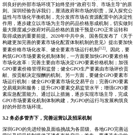
圳良好的外部市场环境下始终坚持“政府引导、市场主导”的原
则。深圳经验告诉我们，厘清政府和市场的职责，深入探究公
益性与市场化平衡机制，充分发挥市场在资源配置中的决定性
作用，逐步建立以市场为主导的药品价格形成机制，切实做到
最大限度减少政府对药品价格的直接干预是GPO正常运转和
取得成效的重要前提。2020年中共中央、国务院发布了《关于
构建更加完善的要素市场化配置体制机制的意见》提出要加快
[12]
要素价格市场化改革、健全要素市场运行机制
。因此，要
构筑GPO市场要素化机制体制，一方面要加快GPO要素价格
市场化改革：完善主要由市场决定GPO要素价格机制；加强
GPO要素价格管理和监督；健全GPO生产要素由市场评价贡
献、按贡献决定报酬的机制。另一方面，要健全GPO要素市
场运行机制：健全GPO要素市场化交易平台；完善GPO要素
交易规则和服务；提升GPO要素交易监管水平；增强GPO要
素应急配置能力。通过以上措施，逐步实现市场主导，完成
GPO市场要素化机制体制构建，为GPO的运行与发展构筑良
好的外部市场环境。
3.2 务必多管齐下，完善运营以及招采机制
深圳GPO的先进经验及面临挑战为各层级、各地GPO完善运