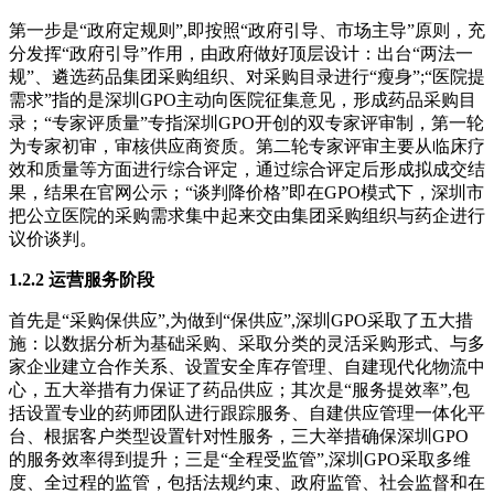
第一步是“政府定规则”,即按照“政府引导、市场主导”原则，充
分发挥“政府引导”作用，由政府做好顶层设计：出台“两法一
规”、遴选药品集团采购组织、对采购目录进行“瘦身”;“医院提
需求”指的是深圳GPO主动向医院征集意见，形成药品采购目
录；“专家评质量”专指深圳GPO开创的双专家评审制，第一轮
为专家初审，审核供应商资质。第二轮专家评审主要从临床疗
效和质量等方面进行综合评定，通过综合评定后形成拟成交结
果，结果在官网公示；“谈判降价格”即在GPO模式下，深圳市
把公立医院的采购需求集中起来交由集团采购组织与药企进行
议价谈判。
1.2.2 运营服务阶段
首先是“采购保供应”,为做到“保供应”,深圳GPO采取了五大措
施：以数据分析为基础采购、采取分类的灵活采购形式、与多
家企业建立合作关系、设置安全库存管理、自建现代化物流中
心，五大举措有力保证了药品供应；其次是“服务提效率”,包
括设置专业的药师团队进行跟踪服务、自建供应管理一体化平
台、根据客户类型设置针对性服务，三大举措确保深圳GPO
的服务效率得到提升；三是“全程受监管”,深圳GPO采取多维
度、全过程的监管，包括法规约束、政府监管、社会监督和在