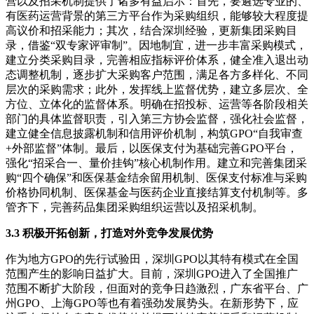
营以及招采机制提供了诸多有益启示：首先，要遴选专业的、
有医药运营背景的第三方平台作为采购组织，能够较大程度提
高议价和招采能力；其次，结合深圳经验，更新集团采购目
录，借鉴“双专家评审制”。因地制宜，进一步丰富采购模式，
建立分类采购目录，完善相应指标评价体系，健全准入退出动
态调整机制，逐步扩大采购客户范围，满足各方多样化、不同
层次的采购需求；此外，发挥线上监督优势，建立多层次、全
方位、立体化的监督体系。明确在招投标、运营等各阶段相关
部门的具体监督职责，引入第三方协会监督，强化社会监督，
建立健全信息披露机制和信用评价机制，构筑GPO“自我审查
+外部监督”体制。最后，以医保支付为基础完善GPO平台，
强化“招采合一、量价挂钩”核心机制作用。建立和完善集团采
购“四个确保”和医保基金结余留用机制、医保支付标准与采购
价格协同机制、医保基金与医药企业直接结算支付机制等。多
管齐下，完善药品集团采购组织运营以及招采机制。
3.3 积极开拓创新，打造对外竞争发展优势
作为地方GPO的先行试验田，深圳GPO以其特有模式在全国
范围产生的影响日益扩大。目前，深圳GPO进入了全国推广
范围不断扩大阶段，但面对的竞争日趋激烈，广东省平台、广
州GPO、上海GPO等也有着强劲发展势头。在新形势下，应