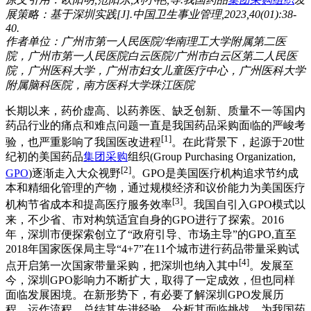
展策略：基于深圳实践[J].中国卫生事业管理,2023,40(01):38-
40.
作者单位：广州市第一人民医院/华南理工大学附属第二医
院，广州市第一人民医院白云医院/广州市白云区第二人民医
院，广州医科大学，广州市妇女儿童医疗中心，广州医科大学
附属脑科医院，南方医科大学珠江医院
长期以来，药价虚高、以药养医、缺乏创新、质量不一等国内
药品行业的痛点和难点问题一直是我国药品采购面临的严峻考
[1]
验，也严重影响了我国医改进程
。在此背景下，起源于20世
纪初的美国药品
集团采购
组织(Group Purchasing Organization,
[2]
GPO
)逐渐走入大众视野
。GPO是美国医疗机构追求节约成
本和精细化管理的产物，通过规模经济和议价能力为美国医疗
[3]
机构节省成本和提高医疗服务效率
。我国自引入GPO模式以
来，不少省、市对构筑适宜自身的GPO进行了探索。2016
年，深圳市便探索创立了“政府引导、市场主导”的GPO,直至
2018年国家医保局主导“4+7”在11个城市进行药品带量采购试
[4]
点开启第一次国家带量采购，把深圳也纳入其中
。发展至
今，深圳GPO影响力不断扩大，取得了一定成效，但也同样
面临发展困境。在新形势下，有必要了解深圳GPO发展历
程、运作流程，总结其先进经验，分析其面临挑战，为我国药