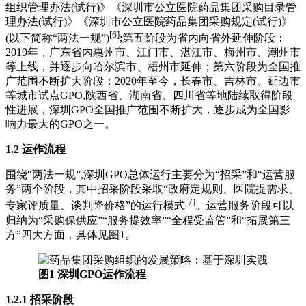
组织管理办法(试行)》《深圳市公立医院药品集团采购目录管
理办法(试行)》《深圳市公立医院药品集团采购规定(试行)》
[6]
(以下简称“两法一规”)
;第五阶段为省内向省外延伸阶段：
2019年，广东省内惠州市、江门市、湛江市、梅州市、潮州市
等上线，并逐步向哈尔滨市、梧州市延伸；第六阶段为全国推
广范围不断扩大阶段：2020年至今，长春市、吉林市、延边市
等城市试点GPO,陕西省、湖南省、四川省等地陆续取得阶段
性进展，深圳GPO全国推广范围不断扩大，逐步成为全国影
响力最大的GPO之一。
1.2 运作流程
围绕“两法一规”,深圳GPO总体运行主要分为“招采”和“运营服
务”两个阶段，其中招采阶段采取“政府定规则、医院提需求、
[7]
专家评质量、谈判降价格”的运行模式
。运营服务阶段可以
归纳为“采购保供应”“服务提效率”“全程受监管”和“拓展第三
方”四大方面，具体见图1。
图1 深圳GPO运作流程
1.2.1 招采阶段