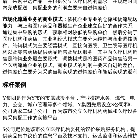
后，采购中选产品，并根据公立医疗机构的需求，在规定时间
内完成配送，集配业务的利润主要来自进销差价。
市场化流通业务的商业模式：
依托企业专业的仓储和物流配送
能力，与上游医疗药品和器械生产企业建立良好的合作关系，
通过集中采购的形式，获取相对较低的采购单价，然后分销于
医疗机构和药店。其业务经营模式主要分为纯销与商业调拨两
种。纯销模式为主要经营模式，直接向医院、卫生院等医疗机
构以及零售药店提供药品销售及配送服务，其中向医疗机构销
售是纯销业务最主要形式。调拨模式是将医药产品销售给另一
个医药流通企业的模式。商业模式的利润主要来自进销差价。
进销差价主要分为采购当期实现的进销差价和随后实现的返利
标杆案例
Y集团是作为Y市的市属城投平台，产业横跨水务、燃气、电
力、公交、城市管理等多个领域。Y集团先后设立S公司和G
公司两家二级子公司，作为该市公立医疗机构药械和医疗设备
集采集配工作的实施平台。
S公司定位是该市公立医疗机构委托的议价采购服务机构，提
供药品集中议价的信息平台及技术支持、运营监测和运营维护