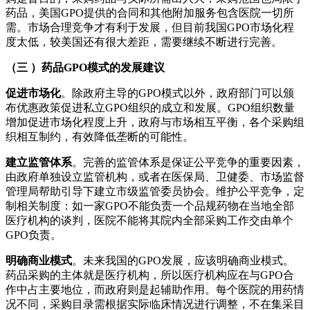
药品，美国GPO提供的合同和其他附加服务包含医院一切所
需。市场合理竞争才有利于发展，但目前我国GPO市场化程
度太低，较美国还有很大差距，需要继续不断进行完善。
（三 ）药品GPO模式的发展建议
促进市场化
。除政府主导的GPO模式以外，政府部门可以颁
布优惠政策促进私立GPO组织的成立和发展。GPO组织数量
增加促进市场化程度上升，政府与市场相互平衡，各个采购组
织相互制约，有效降低垄断的可能性。
建立监管体系
。完善的监管体系是保证公平竞争的重要因素，
由政府单独设立监管机构，或者在医保局、卫健委、市场监督
管理局帮助引导下建立市级监管委员协会。维护公平竞争，定
制相关制度：如一家GPO不能负责一个品规药物在当地全部
医疗机构的谈判，医院不能将其院内全部采购工作交由单个
GPO负责。
明确商业模式
。未来我国的GPO发展，应该明确商业模式。
药品采购的主体就是医疗机构，所以医疗机构应在与GPO合
作中占主要地位，而政府则是起辅助作用。每个医院的用药情
况不同，采购目录需根据实际临床情况进行调整，不在集采目