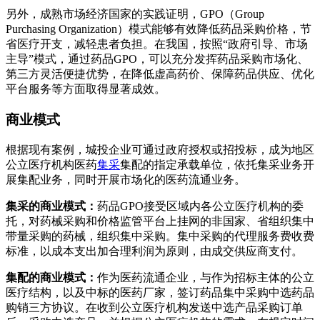
另外，成熟市场经济国家的实践证明，GPO（Group
Purchasing Organization）模式能够有效降低药品采购价格，节
省医疗开支，减轻患者负担。在我国，按照“政府引导、市场
主导”模式，通过药品GPO，可以充分发挥药品采购市场化、
第三方灵活便捷优势，在降低虚高药价、保障药品供应、优化
平台服务等方面取得显著成效。
商业模式
根据现有案例，城投企业可通过政府授权或招投标，成为地区
公立医疗机构医药
集采
集配的指定承载单位，依托集采业务开
展集配业务，同时开展市场化的医药流通业务。
集采的商业模式：
药品GPO接受区域内各公立医疗机构的委
托，对药械采购和价格监管平台上挂网的非国家、省组织集中
带量采购的药械，组织集中采购。集中采购的代理服务费收费
标准，以成本支出加合理利润为原则，由成交供应商支付。
集配的商业模式：
作为医药流通企业，与作为招标主体的公立
医疗结构，以及中标的医药厂家，签订药品集中采购中选药品
购销三方协议。在收到公立医疗机构发送中选产品采购订单