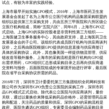
试点，有较为丰富的实践经验。
上海市最早开始实施GPO模式，2016年，上海市医药卫生发
展基金会发起了名为上海市公立医疗机构药品集团采购联盟的
组织以提供第三方采购支持，共由五所三甲医院和六所区级公
立医疗机构组成，简称“五院六区”，同年6月，上海市GPO正
式启动。上海GPO的实际控股者是非营利性第三方组织——
上海医健卫生事务服务中心，其由政府支持，是上海医药卫生
发展基金会的子公司。该组织代表成员医疗机构与供应商谈判
议价，之后再由医院根据GPO提供的信息直接与供应商签订
具体的采购协议，此外，其也像美国一样提供物流管理、供应
链改造等额外服务。上海市的采购流程是医疗机构向GPO提
出需求用药，GPO组织汇总形成采购目录之后再向供应商递
交资料与报价，后面医院组成的专家团开始进行评审，最后医
院在省平台采购协议所需的药品。
2016年7月，深圳市卫计委委托第三方集团组织全药网科技有
限公司作为深圳市GPO负责公立医院的采购工作，深圳市药
品GPO模式正式启动。除代表公立医院与供应商谈判，量价
关联，通过以量换价来降低采购药品价格外，还需管理药品采
购和配送，关注药品的质量和供应。深圳GPO的采购流程是
政府、医院先遴选GPO组织，专家委员会编制药品采购目录