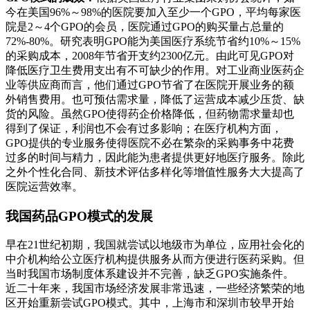
今在美国96%～98%的医院要加入至少一个GPO，平均每家医
院是2～4个GPO的会员，医院通过GPO的购买量占总量的
72%-80%。研究表明GPO能为美国医疗系统节省约10%～15%
的采购成本，2008年节省开支约2300亿元。由此可见GPO对
降低医疗卫生费用支出有不可缺少的作用。对工业商业医药企
业等供应商而言，他们通过GPO节省了在医院开展业务的额
外销售费用。也可预估需求量，降低了运营成本减少压货、缺
货的风险。虽然GPO使得药企价格降低，但药物需求量却也
得到了保证，利润也不会有过多影响；在医疗机构方面，
GPO提供的专业服务使得医院不必在繁杂的采购事务中花费
过多的时间与精力，因此能为患者提供更好地医疗服务。除此
之外个性化合同、新技术评估多样化等增值性服务大大提高了
医院运营效率。
我国药品GPO模式的发展
早在21世纪初期，我国就尝试以地级市为单位，应用社会化的
中介机构给公立医疗机构提供服务从而方便进行医药采购。但
当时我国市场制度体系建设并不完善，缺乏GPO实施条件。
近二十年来，我国市场经济发展非常迅速，一些经济繁荣的地
区开始重新尝试GPO模式。其中，上海市和深圳市较早开始