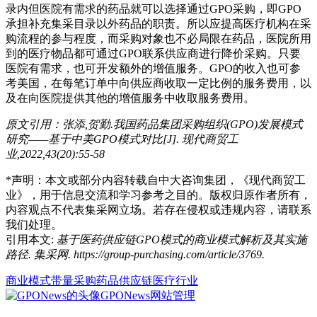
录内但医院有需求的药品就可以选择通过GPO采购，即GPO
承担补充集采目录以外药品的职责。所以应提高医疗机构在采
购流程的参与程度，而采购对象也不必局限在药品，医院所用
到的医疗物品都可通过GPO联系供应商进行降价采购。只要
医院有需求，也可开发额外的增值服务。GPO的收入也可参
考美国，在每笔订单中向供应商收取一定比例的服务费用，以
及在向医院提供其他的增值服务中收取服务费用。
原文引用：张添,贺勤.我国药品集团采购组织(GPO)发展模式
研究——基于中美GPO模式对比[J]. 现代商贸工
业,2022,43(20):55-58
*声明：本文或部分内容转载自
中大咨询集团，《现代商贸工
业》
，用于信息交流和学习参考之目的。版权归原作者所有，
内容观点不代表
集采网
立场。若存在侵权或违规内容，请联系
我们处理。
引用本文:
基于医药供应链GPO模式的商业模式解析及其实施
路径. 集采网. https://group-purchasing.com/article/3769
.
商业模式
带量采购
药品供应链
医疗行业
GPONews
网站管理