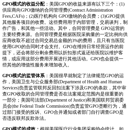
GPO模式的收益分配
：美国GPO的收益来源有以下三个：(1)
供应商向GPO缴纳的合同管理费(Contract Administration
Fees,CAFs)；(2)医疗机构向 GPO缴纳的会员费；(3)GPO提供
其他服务项目的收费。这些费用用于内部管理，交易谈判，制
作广告，和其他一些活动。其中，合同管理费是 GPO运营的
主要经费来源。合同管理费是根据医院采购量的一定比例向供
应商收取不超过合同交易总金额的3%的费用，且只有当医院
使用GPO的合同时才会支付。GPO在维持日常经营运作的前
提下，还会将部分剩余费用以折扣形式返还给医院以维护客
情，或应用这部分费用开展进行其他活动。GPO也会提供一
些其他的增值性服务来增加收入。
GPO模式的监管体系
：美国很早就制定了法律规范GPO的运
作，美国卫生与公众服务部(Department of Health and Human
Services)负责监管联邦反回扣法案下涉及GPO的条款，其中审
查GPO收取的合同管理费是否在法案规定范围内是很重要的
一部分；美国司法部(Department of Justice)和美国联邦贸易委
员会(the Federal Trade Commission)负责监管GPO垄断行为，通
过部门接受的投诉、GPO合并通知或者部门自行调查GPO是
否违反联邦反欺诈法。
GPO模式的成效：
根据美国医疗行业集团采购协会统计，如