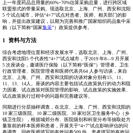
上一年度药品总用量的60%~70%估算采购总量，进行跨区域
联盟形式的带量采购。现选取北京、上海、广州、西安和沈阳
5 个试点城市，评估“4+7”试点对患者、医师、相关部门的影
响，并提出政策建议，以期为完善和推广国家组织药品集中采
购（以下简称“国家
集采
”）政策提供参考。
1 资料与方法
综合考虑地理位置和经济发展水平，选取北京、上海、广州、
西安和沈阳5 个代表性“4+7”试点城市，于2019 年8—9 月开展
5 次座谈会，邀请医疗保险（以下简称“医保”）管理者、卫生
行政管理者、医院管理者和医师代表共64 人参与访谈，来自
北京、上海、广州、西安和沈阳的访谈对象分别有15、11、
11、13、14人。座谈的内容主要包括试点政策执行的动力和阻
力因素、试点政策对医院管理的影响、试点政策的实施效果、
试点政策执行过程中的问题和完善建议等。
同期进行分层抽样调查，在北京、上海、广州、西安和沈阳的
10 家三级医院、10 家二级医院、30 家社区卫生服务中心（乡
镇卫生院），根据城郊分布、医院级别和科室分布等抽取处方
量靠前的样本医师和患者，开展关于“4+7”试点影响评估的问
卷调查，回收医师填写的有效问卷509 份、患者填写的有效问