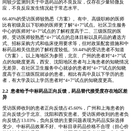
间较少监测到关于中选药品的不良反应，仅存在少量轻微反
应，不良反应发生情况处于常态水平。
66.40%的受访医师较熟悉《方案》。有中、高级职称的医师
比有初级及以下职称的医师更了解“4+7”试点。社区卫生服务
中心的医师对“4+7”试点的了解程度高于二、三级医院的医
师。受访医师较熟悉“4+7”试点的总体目标以及药品的遴选方
式、招标采购方式和临床使用要求等，但对政策配套措施和中
标药品相关信息的了解程度较低。59.44%的受访患者不知道
《方案》。以上海地区为参照，北京、广州的患者对“4+7”试
点的知晓度更高，西安、沈阳地区患者与上海患者的知晓情况
无差异。在社区卫生服务中心就诊的患者对“4+7”试点的知晓
度高于在三级医院就诊的患者。相比有高中及以下学历的患
者，有大学及以上学历患者对“4+7”试点的知晓度更高。
2.2 患者给予中标药品正向反馈，药品替代接受度存在地区差
异
受访医师收到的患者正向反馈占45.60%，广州和上海患者的
正向反馈少于北京、沈阳和西安患者。受访医师收到的患者负
向反馈占13.03%，负向反馈的主要问题表现为药品实际选择
变少、中标药品效果不好、中标目录药品价格不合理（担心价