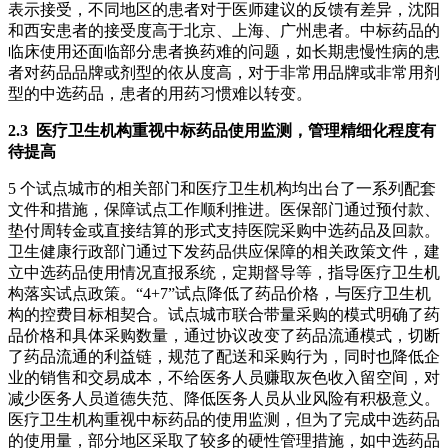
表示接受，不同地区的患者对于医师建议的反馈有差异，沈阳
和西安患者的接受度高于北京、上海、广州患者。中标药品的
临床使用还面临部分患者换药难的问题，如长期患慢性病的患
者对药品品牌或剂型的依从度高，对于非常用品牌或非常用剂
型的中选药品，患者的用药习惯难以转变。
2.3 医疗卫生机构重视中标药品使用监测，管理精细化程度有
待提高
5 个试点城市的相关部门和医疗卫生机构均出台了一系列配套
文件和措施，保障试点工作顺利推进。医保部门通过预付款、
垫付周转金或直接结算的形式支持医院采购中选药品及回款。
卫生健康行政部门通过下发药品供应保障的相关政策文件，建
立中选药品使用情况直报系统，定期督导等，指导医疗卫生机
构落实试点政策。“4+7”试点降低了药品价格，与医疗卫生机
构的控费目标相契合。试点城市联合带量采购的模式明确了药
品价格和具体采购数量，通过协议改变了药品流通模式，切断
了药品流通的利益链，规范了配送和采购行为，同时也降低企
业的销售和交易成本，不给医务人员赚取灰色收入留空间，对
减少医务人员道德失范、降低医务人员从业风险有积极意义。
医疗卫生机构重视中标药品的使用监测，但为了完成中选药品
的使用量，部分地区采取了较多的硬性管理措施，如中选药品