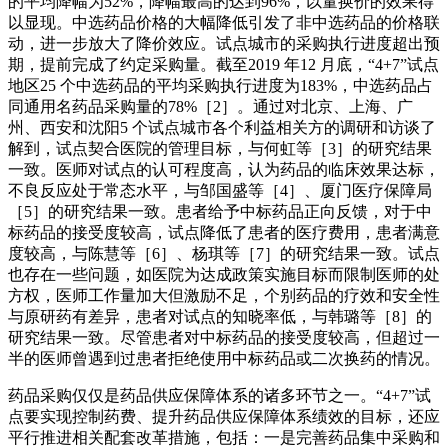
的平均降幅为52%，降幅最高的达到96%，以量换价的效果得
以显现。中选药品价格的大幅降低引发了非中选药品的价格联
动，进一步放大了降价效应。试点城市的采购执行进度超出预
期，提前完成了约定采购量。截至2019 年12 月底，“4+7”试点
地区25 个中选药品的平均采购执行进度为183%，中选药品占
同通用名药品采购量的78%［2］。通过对北京、上海、广
州、西安和沈阳5 个试点城市各个利益相关方的调研和访谈了
解到，试点契合医院的管理目标，与何虹等［3］的研究结果
一致。医师对试点的认可程度高，认为药品的临床效果达标，
不良反应处于常态水平，与邹国盛等［4］、厦门医疗保障局
［5］的研究结果一致。患者给予中标药品正向反馈，对于中
标药品的接受度较高，试点降低了患者的医疗费用，患者满意
度较高，与陈慧等［6］、杨琪等［7］的研究结果一致。试点
也存在一些问题，如医院为达成政策实施目标而限制医师的处
方权，医师工作量加大但激励不足，个别药品的疗效和安全性
与原研药有差异，患者对试点的知晓率低，与韩璐等［8］的
研究结果一致。尽管患者对中标药品的接受度较高，但超过一
半的医师曾遇到过患者拒绝使用中标药品或二次换药的情况。
药品采购仅仅是药品供应保障体系的诸多环节之一。“4+7”试
点要实现控制药费、提升药品供应保障体系绩效的目标，还应
平行推进相关配套改革措施，包括：一是完善药品集中采购和