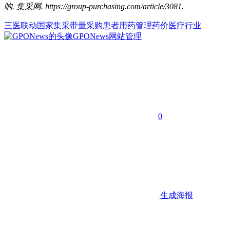
响. 集采网. https://group-purchasing.com/article/3081
.
三医联动
国家集采
带量采购
患者
用药管理
药价
医疗行业
GPONews
网站管理
0
生成海报