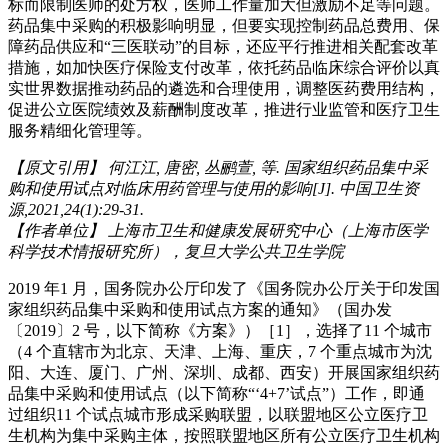
标而限制医师的处方权，医师工作量加大但激励不足等问题。
药品集中采购的积极影响明显，但要实现控制药品总费用、保
障药品供应和“三医联动”的目标，还应平行推进相关配套改革
措施，如加快医疗保险支付改革，依托药品临床综合评价以真
实世界数据推动药品的遴选和合理使用，调整医药费用结构，
促进公立医院绩效及薪酬制度改革，推进行业监管和医疗卫生
服务精细化管理等。
【原文引用】 何江江, 唐密, 丛鹂萱, 等. 国家组织药品集中采
购和使用试点对临床用药管理与使用的影响[J]. 中国卫生资
源,2021,24(1):29-31.
【作者单位】 上海市卫生和健康发展研究中心（上海市医学
科学技术情报研究所），复旦大学公共卫生学院
2019 年1 月，国务院办公厅印发了《国务院办公厅关于印发国
家组织药品集中采购和使用试点方案的通知》（国办发
〔2019〕2 号，以下简称《方案》）［1］，选择了11 个城市
（4 个直辖市为北京、天津、上海、重庆，7 个重点城市为沈
阳、大连、厦门、广州、深圳、成都、西安）开展国家组织药
品集中采购和使用试点（以下简称“‘4+7’试点”）工作，即通
过组织11 个试点城市形成采购联盟，以联盟地区公立医疗卫
生机构为集中采购主体，按照联盟地区所有公立医疗卫生机构