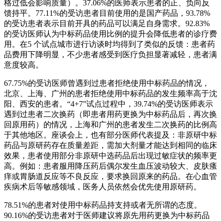
格过低会影响质量）。37.06%的医师表示患者的正、负向反
馈持平。77.11%的受访患者目前使用的是国产药品，93.78%
的受访患者表示目前开具的药品可以满足自身需求。92.83%
的受访医师认为中标药品使用比例的提升会降低患者的诊疗费
用。在5 个试点城市进行访谈时均得到了类似的反馈：患者药
品费用下降明显，不少患者感受到医疗负担显著减轻，患者满
意度较高。
67.75%的受访医师曾遇到过患者拒绝使用中标药品的情况，
北京、上海、广州的患者拒绝使用中标药品的发生频率高于沈
阳、西安的患者。“4+7”试点过程中，39.74%的受访医师表示
遇到过患者二次换药（即患者用药更换为中标药品后，再次换
回原用药）的情况，上海和广州的患者发生二次换药的比例高
于其他地区。座谈会上，也有部分医师代表提及：非原研中标
药品与原研药存在质量差距，需加大剂量才能达到相同的临床
效果，患者使用部分非原研中选药品后出现过敏症状的频率更
高。例如：患者服用降压药后偶尔发生血压波动较大、皮肤瘙
痒或胃肠道反应等不良反应，要求换回原来的药品。在心血管
疾病术后等敏感领域，医务人员依然会优先使用原研药。
78.51%的患者对使用中标药品持支持或者无所谓的态度。
90.16%的受访患者对于医师建议将原先用药更换为中标药品