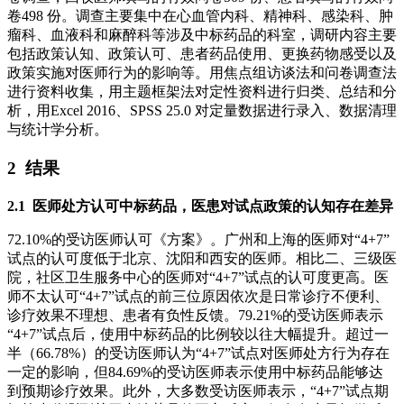
卷498 份。调查主要集中在心血管内科、精神科、感染科、肿
瘤科、血液科和麻醉科等涉及中标药品的科室，调研内容主要
包括政策认知、政策认可、患者药品使用、更换药物感受以及
政策实施对医师行为的影响等。用焦点组访谈法和问卷调查法
进行资料收集，用主题框架法对定性资料进行归类、总结和分
析，用Excel 2016、SPSS 25.0 对定量数据进行录入、数据清理
与统计学分析。
2 结果
2.1 医师处方认可中标药品，医患对试点政策的认知存在差异
72.10%的受访医师认可《方案》。广州和上海的医师对“4+7”
试点的认可度低于北京、沈阳和西安的医师。相比二、三级医
院，社区卫生服务中心的医师对“4+7”试点的认可度更高。医
师不太认可“4+7”试点的前三位原因依次是日常诊疗不便利、
诊疗效果不理想、患者有负性反馈。79.21%的受访医师表示
“4+7”试点后，使用中标药品的比例较以往大幅提升。超过一
半（66.78%）的受访医师认为“4+7”试点对医师处方行为存在
一定的影响，但84.69%的受访医师表示使用中标药品能够达
到预期诊疗效果。此外，大多数受访医师表示，“4+7”试点期