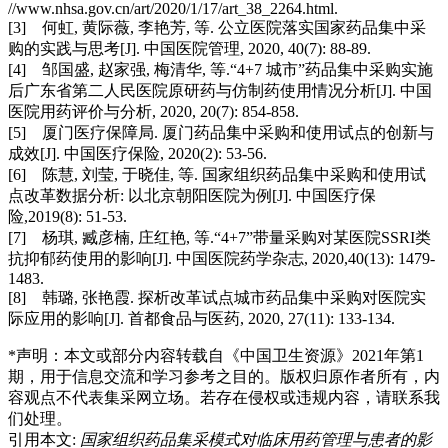
//www.nhsa.gov.cn/art/2020/1/17/art_38_2264.html.
[3] 何虹, 黄际薇, 李艳芳, 等. 公立医院落实国家药品集中采
购的实践与思考[J]. 中国医院管理, 2020, 40(7): 88-89.
[4] 邹国盛, 赵家强, 梅清华, 等.“4+7 城市”药品集中采购实施
后广东省第二人民医院原研药与仿制药使用情况分析[J]. 中国
医院用药评价与分析, 2020, 20(7): 854-858.
[5] 厦门医疗保障局. 厦门药品集中采购和使用试点的创新与
成效[J]. 中国医疗保险, 2020(2): 53-56.
[6] 陈慧, 刘莹, 于晓佳, 等. 国家组织药品集中采购和使用试
点改革数据分析: 以北京朝阳医院为例[J]. 中国医疗保
险,2019(8): 51-53.
[7] 杨琪, 臧彦楠, 庄红艳, 等.“4+7”带量采购对某医院SSRI类
抗抑郁药使用的影响[J]. 中国医院药学杂志, 2020,40(13): 1479-
1483.
[8] 韩璐, 张艳霞. 探析改革试点城市药品集中采购对医院实
际应用的影响[J]. 首都食品与医药, 2020, 27(11): 133-134.
*声明：本文或部分内容转载自
《中国卫生资源》2021年第1
期
，用于信息交流和学习参考之目的。版权归原作者所有，内
容观点不代表
集采网
立场。若存在侵权或违规内容，请联系我
们处理。
引用本文:
国家组织药品集采模式对临床用药管理与患者的影