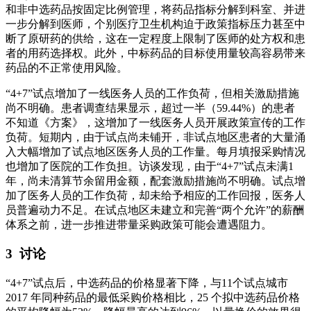
和非中选药品按固定比例管理，将药品指标分解到科室、并进
一步分解到医师，个别医疗卫生机构迫于政策指标压力甚至中
断了原研药的供给，这在一定程度上限制了医师的处方权和患
者的用药选择权。此外，中标药品的目标使用量较高容易带来
药品的不正常使用风险。
“4+7”试点增加了一线医务人员的工作负荷，但相关激励措施
尚不明确。患者调查结果显示，超过一半（59.44%）的患者
不知道《方案》，这增加了一线医务人员开展政策宣传的工作
负荷。短期内，由于试点尚未铺开，非试点地区患者的大量涌
入大幅增加了试点地区医务人员的工作量。每月填报采购情况
也增加了医院的工作负担。访谈发现，由于“4+7”试点未满1
年，尚未清算节余留用金额，配套激励措施尚不明确。试点增
加了医务人员的工作负荷，却未给予相应的工作回报，医务人
员普遍动力不足。在试点地区未建立和完善“两个允许”的薪酬
体系之前，进一步推进带量采购政策可能会遭遇阻力。
3 讨论
“4+7”试点后，中选药品的价格显著下降，与11个试点城市
2017 年同种药品的最低采购价格相比，25 个拟中选药品价格