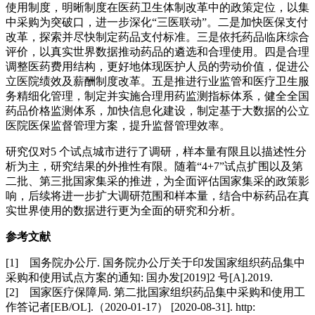
使用制度，明晰制度在医药卫生体制改革中的政策定位，以集
中采购为突破口，进一步深化“三医联动”。二是加快医保支付
改革，探索并尽快制定药品支付标准。三是依托药品临床综合
评价，以真实世界数据推动药品的遴选和合理使用。四是合理
调整医药费用结构，更好地体现医护人员的劳动价值，促进公
立医院绩效及薪酬制度改革。五是推进行业监管和医疗卫生服
务精细化管理，制定并实施合理用药监测指标体系，健全全国
药品价格监测体系，加快信息化建设，制定基于大数据的公立
医院医保监督管理方案，提升监督管理效率。
研究仅对5 个试点城市进行了调研，样本量有限且以描述性分
析为主，研究结果的外推性有限。随着“4+7”试点扩围以及第
二批、第三批国家集采的推进，为全面评估国家集采的政策影
响，后续将进一步扩大调研范围和样本量，结合中标药品在真
实世界使用的数据进行更为全面的研究和分析。
参考文献
[1] 国务院办公厅. 国务院办公厅关于印发国家组织药品集中
采购和使用试点方案的通知: 国办发[2019]2 号[A].2019.
[2] 国家医疗保障局. 第二批国家组织药品集中采购和使用工
作答记者[EB/OL].（2020-01-17） [2020-08-31]. http: