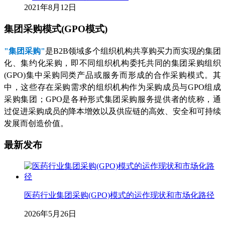
2021年8月12日
集团采购模式(GPO模式)
"集团采购"
是B2B领域多个组织机构共享购买力而实现的集团
化、集约化采购，即不同组织机构委托共同的集团采购组织
(GPO)集中采购同类产品或服务而形成的合作采购模式。其
中，这些存在采购需求的组织机构作为采购成员与GPO组成
采购集团；GPO是各种形式集团采购服务提供者的统称，通
过促进采购成员的降本增效以及供应链的高效、安全和可持续
发展而创造价值。
最新发布
医药行业集团采购(GPO)模式的运作现状和市场化路径
2026年5月26日