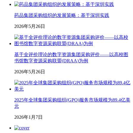
药品集团采购组织的发展策略：基于深圳实践
2026年5月26日
基于全评价理论的数字资源集团采购评价——以高校图
书馆数字资源采购联盟(DRAA)为例
2026年5月26日
2025年全球集团采购组织(GPO)服务市场规模为89.4亿美
元
2026年1月7日