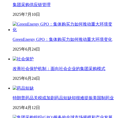
集团采购供应链管理
2025年7月10日
GreenEnergy GPO：集体购买力如何推动重大环境变化
2025年6月24日
改善社会保护机制：面向社会企业的集团采购模式
2025年6月24日
特朗普药品关税或加剧药品短缺却很难提振美国制药业
2025年4月12日