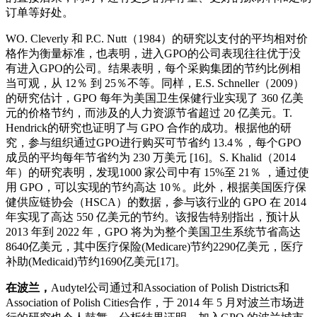
订单等好处。
WO. Cleverly 和 P.C. Nutt（1984）的研究以支付的平均相对价
格作为衡量标准，也表明，进入GPO的公司表现往往优于没
有进入GPO的公司。结果表明，每个采购集团的节约比例相
当可观，从 12％ 到 25％不等。同样，E.S. Schneller（2009）
的研究估计，GPO 每年为美国卫生保健行业实现了 360 亿美
元的价格节约，而涉及的人力资源节省超过 20 亿美元。T.
Hendrick的研究也证明了与 GPO 合作的成功。根据他的研
究，参与组织通过GPO进行购买可节省约 13.4％，每个GPO
成员的平均每年节省约为 230 万美元 [16]。S. Khalid（2014
年）的研究表明，发现1000 家公司中有 15%至 21％ ，通过使
用 GPO，可以实现的节约高达 10％。此外，根据美国医疗保
健供应链协会（HSCA）的数据，参与该行业的 GPO 在 2014
年实现了高达 550 亿美元的节约。该报告特别指出，预计从
2013 年到 2022 年，GPO 将为为整个美国卫生系统节省高达
8640亿美元，其中医疗保险(Medicare)节约2290亿美元，医疗
补助(Medicaid)节约1690亿美元[17]。
在波兰，
Audytel公司通过和Association of Polish Districts和
Association of Polish Cities合作，于 2014 年 5 月对波兰市场进