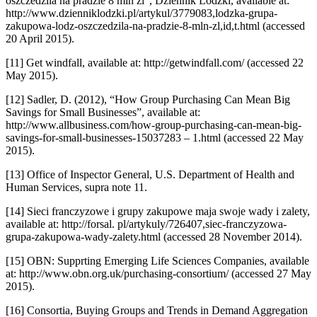
oszczedzila na pradzie 8 mln zl”, Dziennik Lódzki, available at:
http://www.dzienniklodzki.pl/artykul/3779083,lodzka-grupa-
zakupowa-lodz-oszczedzila-na-pradzie-8-mln-zl,id,t.html (accessed
20 April 2015).
[11] Get windfall, available at: http://getwindfall.com/ (accessed 22
May 2015).
[12] Sadler, D. (2012), “How Group Purchasing Can Mean Big
Savings for Small Businesses”, available at:
http://www.allbusiness.com/how-group-purchasing-can-mean-big-
savings-for-small-businesses-15037283 – 1.html (accessed 22 May
2015).
[13] Office of Inspector General, U.S. Department of Health and
Human Services, supra note 11.
[14] Sieci franczyzowe i grupy zakupowe maja swoje wady i zalety,
available at: http://forsal. pl/artykuly/726407,siec-franczyzowa-
grupa-zakupowa-wady-zalety.html (accessed 28 November 2014).
[15] OBN: Supprting Emerging Life Sciences Companies, available
at: http://www.obn.org.uk/purchasing-consortium/ (accessed 27 May
2015).
[16] Consortia, Buying Groups and Trends in Demand Aggregation