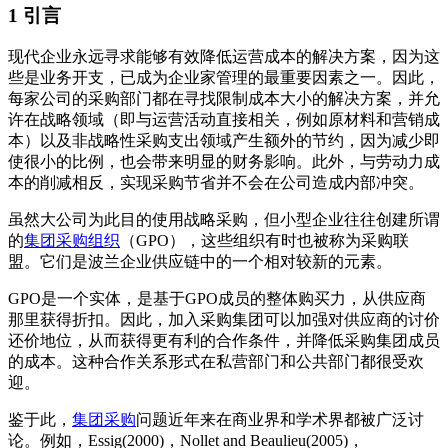
1 引言
现代企业永远寻求能够有效降低运营成本的解决方案，因为这
些是业务开支，已成为企业家管理的最重要因素之一。因此，
每家公司的采购部门都在寻找限制成本大小的解决方案，并允
许在战略领域（即与运营活动直接相关，例如原材料和营销成
本）以及非战略性采购支出领域产生额外的节约，因为减少即
使很小的比例，也会带来明显的财务影响。此外，与劳动力成
本的削减相反，实现采购节省并不会在公司造成内部冲突。
虽然大公司为此目的使用战略采购，但小型企业往往创建所谓
的
集团采购组织
（GPO），这些组织有时也被称为采购联
盟。它们是波兰企业供应链中的一个相对较新的元素。
GPO是一个实体，是基于GPO成员的整体购买力，从供应商
那里获得折扣。因此，加入采购集团可以加强对供应商的讨价
还价地位，从而获得更有利的合作条件，并降低采购集团成员
的成本。这种合作关系形式在私营部门和公共部门都很受欢
迎。
鉴于此，
集团采购
问题近年来在商业界和学术界都被广泛讨
论。例如，Essig(2000)，Nollet and Beaulieu(2005)，