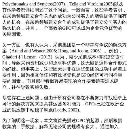
Polychronakis and Syntetos(2007)，Tella and Virolain(2005)以及
其他学者都详细阐述了这个问题。一般而言，这些学者表明，
在采购领域建立合作关系的成功为公司实力的增强提供了强有
力的机会，在采购领域建立合作的成功提供了建立公司实力的
强大机会，并且，一个高效的GPO可以成为企业竞争优势的
关键因素。
另一方面，也有人认为，采购集团是一个非常有争议的解决方
案（Arend and Wisner, 2005; Hong and Jeong, 2006）。例如，
Ghaderi 和 Leman（2013）认为，减少采购成本和缩短交货时
间，导致采购费用减少和原材料优选，这无疑是这种合作形式
的好处。但事实上，这些因素并非在这些集团的成功中起着主
要作用，因为相互信任和有效监督也是GPO经济可行同样重
要的因素， 而且那些看似容易实现的合作要素确实难以建
立，往往导致实施失败。
尽管存在上述问题，但由于所有公司都在不断努力寻找经济上
可行的解决方案来提高其运营盈利能力，GPOs已经在欧洲企
业的供应链中站稳了脚跟(Leddy, 2002)。
为了阐明这一现象，本文将首先描述GPO的起源，然后根据
收集的二手数据，解释无论公司的规模有多大， 通过加入