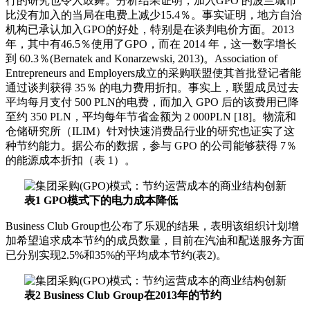
行的研究也令人鼓舞。分析结果证明，加入GPO 的波兰城市
比没有加入的当局在电费上减少15.4％。事实证明，地方自治
机构已承认加入GPO的好处，特别是在谈判电价方面。2013
年，其中有46.5％使用了GPO，而在 2014 年，这一数字增长
到 60.3％(Bernatek and Konarzewski, 2013)。Association of
Entrepreneurs and Employers成立的采购联盟使其首批登记者能
通过谈判获得 35％ 的电力费用折扣。事实上，联盟成员过去
平均每月支付 500 PLN的电费，而加入 GPO 后的该费用已降
至约 350 PLN，平均每年节省金额为 2 000PLN [18]。物流和
仓储研究所（ILIM）针对快速消费品行业的研究也证实了这
种节约能力。据公布的数据，参与 GPO 的公司能够获得 7％
的能源成本折扣（表 1）。
表1 GPO模式下的电力成本降低
Business Club Group也公布了乐观的结果，表明该组织计划增
加希望追求成本节约的成员数量，目前在汽油和配送服务方面
已分别实现2.5%和35%的平均成本节约(表2)。
表2 Business Club Group在2013年的节约