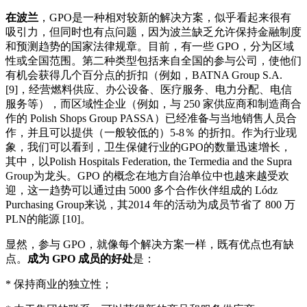
在波兰
，GPO是一种相对较新的解决方案，似乎看起来很有
吸引力，但同时也有点问题，因为波兰缺乏允许保持金融制度
和预测趋势的国家法律规章。目前，有一些 GPO，分为区域
性或全国范围。第二种类型包括来自全国的参与公司，使他们
有机会获得几个百分点的折扣（例如，BATNA Group S.A.
[9]，经营燃料供应、办公设备、医疗服务、电力分配、电信
服务等），而区域性企业（例如，与 250 家供应商和制造商合
作的 Polish Shops Group PASSA）已经准备与当地销售人员合
作，并且可以提供（一般较低的）5-8％ 的折扣。作为行业现
象，我们可以看到，卫生保健行业的GPO的数量迅速增长，
其中，以Polish Hospitals Federation, the Termedia and the Supra
Group为龙头。GPO 的概念在地方自治单位中也越来越受欢
迎，这一趋势可以通过由 5000 多个合作伙伴组成的 Lódz
Purchasing Group来说，其2014 年的活动为成员节省了 800 万
PLN的能源 [10]。
显然，参与 GPO，就像每个解决方案一样，既有优点也有缺
点。
成为 GPO 成员的好处
是：
* 保持商业的独立性；