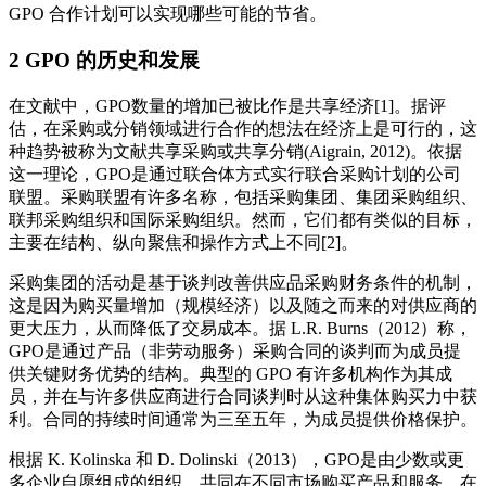
GPO 合作计划可以实现哪些可能的节省。
2 GPO 的历史和发展
在文献中，GPO数量的增加已被比作是共享经济[1]。据评
估，在采购或分销领域进行合作的想法在经济上是可行的，这
种趋势被称为文献共享采购或共享分销(Aigrain, 2012)。依据
这一理论，GPO是通过联合体方式实行联合采购计划的公司
联盟。采购联盟有许多名称，包括采购集团、集团采购组织、
联邦采购组织和国际采购组织。然而，它们都有类似的目标，
主要在结构、纵向聚焦和操作方式上不同[2]。
采购集团的活动是基于谈判改善供应品采购财务条件的机制，
这是因为购买量增加（规模经济）以及随之而来的对供应商的
更大压力，从而降低了交易成本。据 L.R. Burns（2012）称，
GPO是通过产品（非劳动服务）采购合同的谈判而为成员提
供关键财务优势的结构。典型的 GPO 有许多机构作为其成
员，并在与许多供应商进行合同谈判时从这种集体购买力中获
利。合同的持续时间通常为三至五年，为成员提供价格保护。
根据 K. Kolinska 和 D. Dolinski（2013），GPO是由少数或更
多企业自愿组成的组织，共同在不同市场购买产品和服务，在