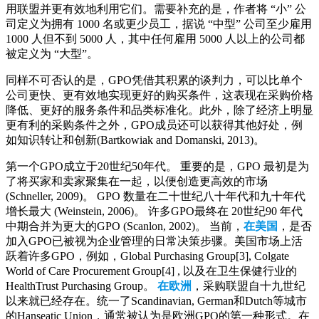
用联盟并更有效地利用它们。需要补充的是，作者将 “小” 公
司定义为拥有 1000 名或更少员工，据说 “中型” 公司至少雇用
1000 人但不到 5000 人，其中任何雇用 5000 人以上的公司都
被定义为 “大型”。
同样不可否认的是，GPO凭借其积累的谈判力，可以比单个
公司更快、更有效地实现更好的购买条件，这表现在采购价格
降低、更好的服务条件和品类标准化。此外，除了经济上明显
更有利的采购条件之外，GPO成员还可以获得其他好处，例
如知识转让和创新(Bartkowiak and Domanski, 2013)。
第一个GPO成立于20世纪50年代。 重要的是，GPO 最初是为
了将买家和卖家聚集在一起，以便创造更高效的市场
(Schneller, 2009)。 GPO 数量在二十世纪八十年代和九十年代
增长最大 (Weinstein, 2006)。 许多GPO最终在 20世纪90 年代
中期合并为更大的GPO (Scanlon, 2002)。 当前，
在美国
，是否
加入GPO已被视为企业管理的日常决策步骤。美国市场上活
跃着许多GPO，例如，Global Purchasing Group[3], Colgate
World of Care Procurement Group[4] , 以及在卫生保健行业的
HealthTrust Purchasing Group。
在欧洲
，采购联盟自十九世纪
以来就已经存在。统一了Scandinavian, German和Dutch等城市
的Hanseatic Union，通常被认为是欧洲GPO的第一种形式。在