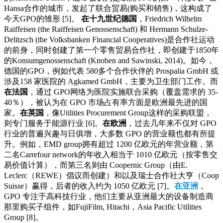
Hansa合作的城市，发起了联合贸易(购买和销售)，这构成了
今天GPO的雏形 [5]。
在十九世纪德国
，Friedrich Wilhelm
Raiffeisen (the Raiffeisen Genossenschaft) 和 Hermann Schulze-
Delitzsch (the Volksbanken Financial Cooperatives)是合作社运动
的前身，同时创建了第一个零售贸易合作社，即创建于1850年
的Konsumgenossenschaft (Knoben and Sawinski, 2014)。如今，
德国的GPO，例如代表 580多个合作伙伴的 Prospalia GmbH 或
涉及158 家医院的 Agkamed GmbH，主要为卫生部门工作。而
在法国
，通过 GPO网络为医院实施联合采购（覆盖需求的 35-
40％），被认为在 GPO 市场占有率方面是欧洲最先进的国
家。
在英国
，像Utilities Procurement Group这样的采购联盟，
则专门服务于能源行业 [6]。
在欧洲
，过去几年来不仅对 GPO
行业的普遍兴趣与日俱增，大多数 GPO 的营业额也都有所提
升。例如，EMD group拥有超过 1200 亿欧元的年营业额，第
二名Carrefour network的年收入相当于 1010 亿欧元（按零售交
易价值计算），而第三名则由 Coopernic Group（由E.
Leclerc（REWE）倡议而创建）和以及瑞士合作社大亨（Coop
Suisse）赢得，后者的收入约为 1050 亿欧元 [7]。
在亚洲
，
GPO 专注于高科技行业，他们主要从亚洲最大的设备制造商
那里购买子组件，如FujiFilm, Hitachi，Asia Pacific Utilities
Group [8]。