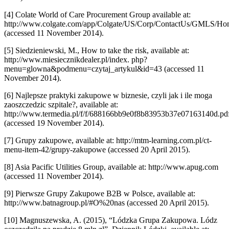
[4] Colate World of Care Procurement Group available at:
http://www.colgate.com/app/Colgate/US/Corp/ContactUs/GMLS/Ho
(accessed 11 November 2014).
[5] Siedzieniewski, M., How to take the risk, available at:
http://www.miesiecznikdealer.pl/index. php?
menu=glowna&podmenu=czytaj_artykul&id=43 (accessed 11
November 2014).
[6] Najlepsze praktyki zakupowe w biznesie, czyli jak i ile moga
zaoszczedzic szpitale?, available at:
http://www.termedia.pl/f/f/688166bb9e0f8b83953b37e07163140d.pd
(accessed 19 November 2014).
[7] Grupy zakupowe, available at: http://mtm-learning.com.pl/ct-
menu-item-42/grupy-zakupowe (accessed 20 April 2015).
[8] Asia Pacific Utilities Group, available at: http://www.apug.com
(accessed 11 November 2014).
[9] Pierwsze Grupy Zakupowe B2B w Polsce, available at:
http://www.batnagroup.pl/#O%20nas (accessed 20 April 2015).
[10] Magnuszewska, A. (2015), “Lódzka Grupa Zakupowa. Lódz